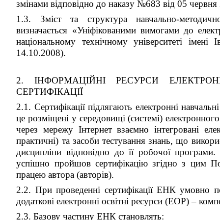
змінами відповідно до наказу №683 від 05 червня 
1.3. Зміст та структура навчально-методич
визначається «Уніфікованими вимогами до елект
національному технічному університеті імені
14.10.2008).
2. ІНФОРМАЦІЙНІ РЕСУРСИ
ЕЛЕКТРОН
СЕРТИФІКАЦІЇ
2.1. Сертифікації підлягають електронні навчаль
це розміщені у середовищі (системі) електронного
через мережу Інтернет взаємно інтегровані елект
практичні) та засоби тестування знань, що викори
дисципліни відповідно до її робочої програми.
успішно пройшов сертифікацію згідно з цим По
працею автора (авторів).
2.2. При проведенні сертифікації ЕНК умовно по
додаткові електронні освітні ресурси (ЕОР) – ком
2.3. Базову частину ЕНК становлять: