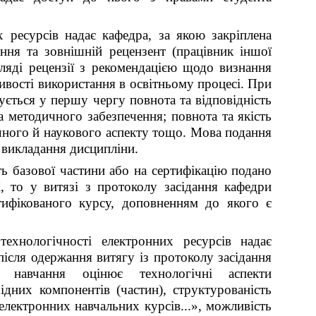
 ресурсів надає кафедра, за якою закріплена
ання та зовнішній рецензент (працівник іншої
гляді рецензії з рекомендацією щодо визнання
вості використання в освітньому процесі. При
ується у першу чергу повнота та відповідність
а методичного забезпечення; повнота та якість
ічного й наукового аспекту тощо. Мова подання
 викладання дисципліни.
ь базової частини або на сертифікацію подано
 то у витязі з протоколу засідання кафедри
ифікованого курсу, доповненням до якого є
ехнологічності електронних ресурсів надає
після одержання витягу із протоколу засідання
о навчання оцінює технологічні аспекти
ідних компонентів (частин), структурованість
електронних навчальних курсів...», можливість