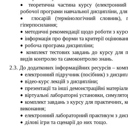
·
теоретична частина курсу (електронний 
робочої програми навчальної дисципліни, дл
·
глосарій (термінологічний словник),
гіперпосилання;
·
методичні рекомендації щодо роботи з курс
·
інформація про форми та критерії оцінюван
·
робоча програма дисципліни;
·
комплект тестових завдань до курсу для 
видів контролю та самоконтролю знань.
2.3. До додаткових інформаційних ресурсів – ком
·
електронний підручник (посібник) з дисципл
·
відео-курс лекцій з дисципліни;
·
презентації та інші демонстраційні матеріали
·
віртуальні лабораторні установки, симулято
·
комплект завдань з курсу для практичних, к
виконання;
·
електронний лабораторний практикум з дис
·
ділові ігри та сценарії до них тощо.