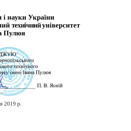
и і науки України
ьний
технічний
університет
на Пулюя
я 2019 р.