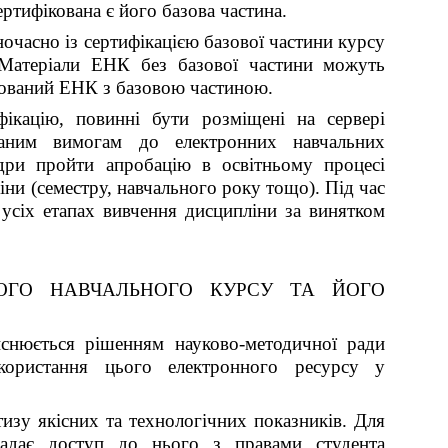
ртифікована є його базова частина.
часно із сертифікацією базової частини курсу
. Матеріали ЕНК без базової частини можуть
кований ЕНК з базовою частиною.
ікацію, повинні бути розміщені на сервері
ованим вимогам до електронних навчальних
едри пройти апробацію в освітньому процесі
ни (семестру, навчального року тощо). Під час
усіх етапах вивчення дисципліни за винятком
НОГО НАВЧАЛЬНОГО КУРСУ ТА ЙОГО
йснюється рішенням науково-методичної ради
икористання цього електронного ресурсу у
изу якісних та технологічних показників. Для
адає доступ до нього з правами студента