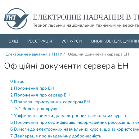
Пропустити навігацю і баннер та перейти до вмісту
ЕЛЕКТРОННЕ НАВЧАННЯ В Т
Тернопільський національний технічний університе
ВХІД
РЕЄСТРАЦІЯ
УСІ КУРСИ
ВИБІРКОВІ ДИСЦИПЛІ
Електронне навчання в ТНТУ
/
Офіційні документи сервера ЕН
Офіційні документи сервера ЕН
0 Інтро
1 Положення про ЕН
2 Положення про сервер ЕН
3 Правила користування сервером ЕН
3.1 Версія для друку
4 Уніфіковані вимоги до електронних навчальних курсів
5 Положення про сертифікацію інформаційних ресурсів для 
6 Вимоги до електронних навчальних курсів, що використовую
7 Декларація про академічну доброчесність