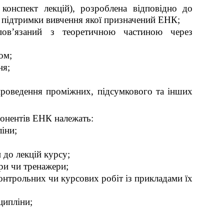
конспект лекцій), розроблена відповідно до
я підтримки вивчення якої призначений ЕНК;
 пов’язаний з теоретичною частиною через
ом;
ня;
проведення проміжних, підсумкового та інших
понентів ЕНК належать:
іни;
 до лекцій курсу;
ри чи тренажери;
онтрольних чи курсових робіт із прикладами їх
ципліни;