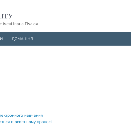
НТУ
т імені Івана Пулюя
НИ
ДОМАШНЯ
електронного навчання
ться в освітньому процесі