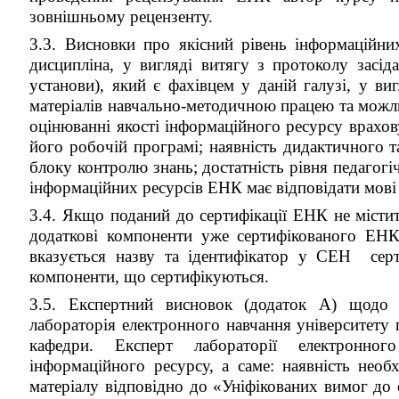
зовнішньому рецензенту.
3.3. Висновки про якісний рівень інформаційних
дисципліна, у вигляді витягу з протоколу засід
установи), який є фахівцем у даній галузі, у ви
матеріалів навчально-методичною працею та можли
оцінюванні якості інформаційного ресурсу врахов
його робочій програмі; наявність дидактичного т
блоку контролю знань; достатність рівня педагог
інформаційних ресурсів ЕНК має відповідати мові
3.4. Якщо поданий до сертифікації ЕНК не містит
додаткові компоненти уже сертифікованого ЕНК,
вказується назву та ідентифікатор у СЕН серт
компоненти, що сертифікуються.
3.5. Експертний висновок (додаток А) щодо т
лабораторія електронного навчання університету 
кафедри. Експерт лабораторії електронног
інформаційного ресурсу, а саме: наявність необх
матеріалу відповідно до «Уніфікованих вимог до 