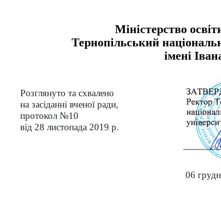
Міністерство освіт
Тернопільський націонал
імені Іва
Розглянуто та схвалено
на засіданні вченої ради,
протокол
№
10
від 28 листопада 2019 р.
06 грудн