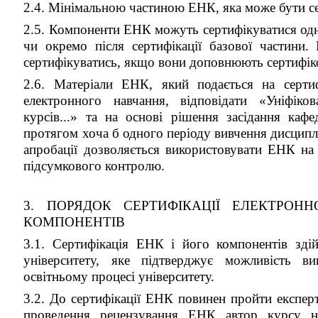
2.4. Мінімальною частиною ЕНК, яка може бути се
2.5. Компоненти ЕНК можуть сертифікуватися одно
чи окремо після сертифікації базової частини
сертифікуватись, якщо вони доповнюють сертифі
2.6. Матеріали ЕНК, який подається на сертиф
електронного навчання, відповідати «Уніфік
курсів...» та на основі рішення засідання каф
протягом хоча б одного періоду вивчення дисциплі
апробації дозволяється використовувати ЕНК на 
підсумкового контролю.
3. ПОРЯДОК СЕРТИФІКАЦІЇ ЕЛЕКТРОН
КОМПОНЕНТІВ
3.1. Сертифікація ЕНК і його компонентів зді
університету, яке підтверджує можливість в
освітньому процесі університету.
3.2. До сертифікації ЕНК повинен пройти експерт
проведення рецензування ЕНК автор курсу н