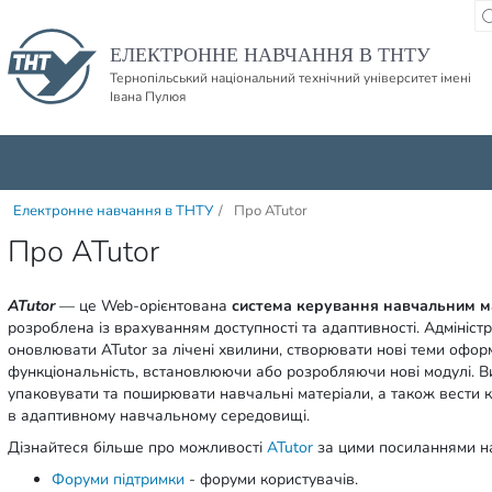
Пропустити навігацю і баннер та перейти до вмісту
ЕЛЕКТРОННЕ НАВЧАННЯ В ТНТУ
Тернопільський національний технічний університет імені
Івана Пулюя
Електронне навчання в ТНТУ
/
Про ATutor
Про ATutor
ATutor
— це Web-орієнтована
система керування навчальним м
розроблена із врахуванням доступності та адаптивності. Адмініс
оновлювати ATutor за лічені хвилини, створювати нові теми офо
функціональність, встановлюючи або розробляючи нові модулі. В
упаковувати та поширювати навчальні матеріали, а також вести 
в адаптивному навчальному середовищі.
Дізнайтеся більше про можливості
ATutor
за цими посиланнями на
Форуми підтримки
- форуми користувачів.