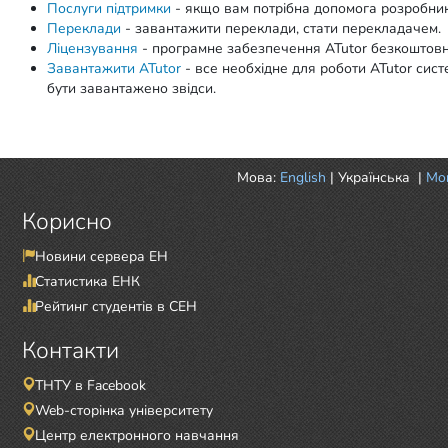
Послуги підтримки
- якщо вам потрібна допомога розробникі
Переклади
- завантажити переклади, стати перекладачем.
Ліцензування
- програмне забезпечення ATutor безкоштовн
Завантажити ATutor
- все необхідне для роботи ATutor си
бути завантажено звідси.
Мова:
English
|
Українська
|
Mor
Корисно
Новини сервера ЕН
Статистика ЕНК
Рейтинг студентів в СЕН
Контакти
ТНТУ в Facebook
Web-сторінка університету
Центр електронного навчання