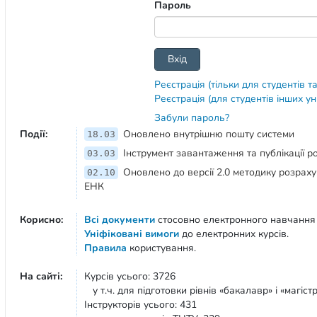
Пароль
Реєстрація (тільки для студентів т
Реєстрація (для студентів інших у
Забули пароль?
Події:
Оновлено внутрішню пошту системи
18.03
Інструмент завантаження та публікації 
03.03
Оновлено до версії 2.0 методику розрах
02.10
ЕНК
Корисно:
Всі документи
стосовно електронного навчання
Уніфіковані вимоги
до електронних курсів.
Правила
користування.
На сайті:
Курсів усього: 3726
у т.ч. для підготовки рівнів «бакалавр» і «магістр
Інструкторів усього: 431