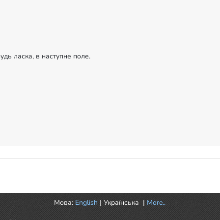
будь ласка, в наступне поле.
Мова:
English
|
Українська
|
More..