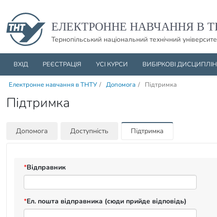
Пропустити навігацю і баннер та перейти до вмісту
ЕЛЕКТРОННЕ НАВЧАННЯ В Т
Тернопільський національний технічний університе
ВХІД
РЕЄСТРАЦІЯ
УСІ КУРСИ
ВИБІРКОВІ ДИСЦИПЛІ
Електронне навчання в ТНТУ
/
Допомога
/
Підтримка
Підтримка
Допомога
Доступність
Підтримка
*
Відправник
*
Ел. пошта відправника (сюди прийде відповідь)