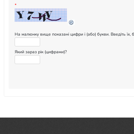
*
На малюнку вище показані цифри і (або) букви. Введіть їх, 
Який зараз рік (цифрами)?