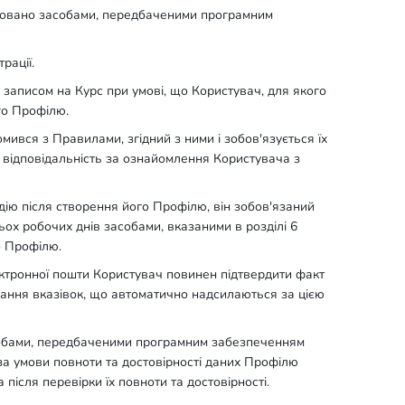
зовано засобами, передбаченими програмним
рації.
я записом на Курс при умові, що Користувач, для якого
го Профілю.
ився з Правилами, згідний з ними і зобов'язується їх
 відповідальність за ознайомлення Користувача з
дію після створення його Профілю, він зобов'язаний
ох робочих днів засобами, вказаними в розділі 6
о Профілю.
ектронної пошти Користувач повинен підтвердити факт
ання вказівок, що автоматично надсилаються за цією
асобами, передбаченими програмним забезпеченням
за умови повноти та достовірності даних Профілю
після перевірки їх повноти та достовірності.