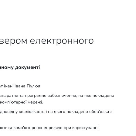
вером електронного
даному документі
т імені Івана Пулюя.
 апаратне та програмне забезпечення, на яке покладено
 комп’ютерної мережі.
ідповідну кваліфікацію і на якого покладено обов’язки з
редаються комп'ютерною мережею при користуванні