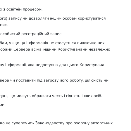
х з освітнім процесом.
ового) запису чи дозволяти іншим особам користуватися
пис.
 особистий реєстраційний запис.
обам, якщо ця Інформація не стосується виключно цих
асобами Сервера всіма іншими Користувачами незалежно
міну Інформації, яка недоступна для цього Користувача
рвера чи поставити під загрозу його роботу, цілісність чи
ані, що можуть ображати честь і гідність інших осіб.
ми.
кщо це суперечить Законодавству про охорону авторських