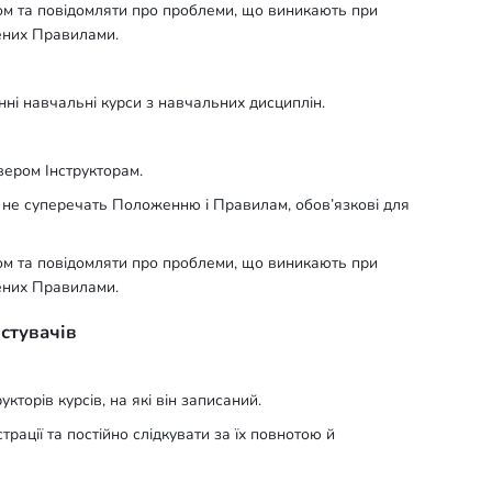
ом та повідомляти про проблеми, що виникають при
чених Правилами.
ні навчальні курси з навчальних дисциплін.
вером Інструкторам.
о не суперечать Положенню і Правилам, обов’язкові для
ом та повідомляти про проблеми, що виникають при
чених Правилами.
истувачів
кторів курсів, на які він записаний.
страції та постійно слідкувати за їх повнотою й