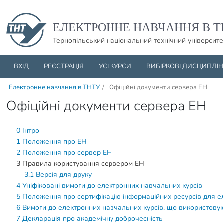
Пропустити навігацю і баннер та перейти до вмісту
ЕЛЕКТРОННЕ НАВЧАННЯ В Т
Тернопільський національний технічний університе
ВХІД
РЕЄСТРАЦІЯ
УСІ КУРСИ
ВИБІРКОВІ ДИСЦИПЛІ
Електронне навчання в ТНТУ
/
Офіційні документи сервера ЕН
Офіційні документи сервера ЕН
0 Інтро
1 Положення про ЕН
2 Положення про сервер ЕН
3 Правила користування сервером ЕН
3.1 Версія для друку
4 Уніфіковані вимоги до електронних навчальних курсів
5 Положення про сертифікацію інформаційних ресурсів для 
6 Вимоги до електронних навчальних курсів, що використовую
7 Декларація про академічну доброчесність