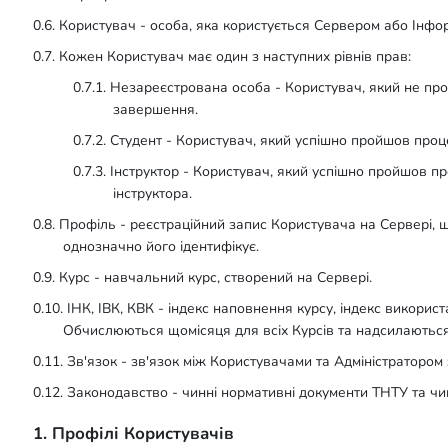
0.6. Користувач - особа, яка користується Сервером або Інфо
0.7. Кожен Користувач має один з наступних рівнів прав:
0.7.1. Незареєстрована особа - Користувач, який не про
завершення.
0.7.2. Студент - Користувач, який успішно пройшов проце
0.7.3. Інструктор - Користувач, який успішно пройшов п
інструктора.
0.8. Профіль - реєстраційний запис Користувача на Сервері, 
однозначно його ідентифікує.
0.9. Курс - навчальний курс, створений на Сервері.
0.10. ІНК, ІВК, КВК - індекс наповнення курсу, індекс викорис
Обчислюються щомісяця для всіх Курсів та надсилаютьс
0.11. Зв'язок - зв'язок між Користувачами та Адміністратором
0.12. Законодавство - чинні нормативні документи ТНТУ та чи
1. Профілі Користувачів