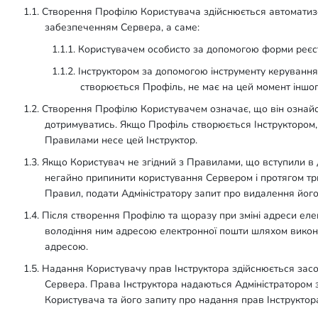
1.1. Створення Профілю Користувача здійснюється автомати
забезпеченням Сервера, а саме:
1.1.1. Користувачем особисто за допомогою форми реєст
1.1.2. Інструктором за допомогою інструменту керуванн
створюється Профіль, не має на цей момент іншо
1.2. Створення Профілю Користувачем означає, що він ознайом
дотримуватись. Якщо Профіль створюється Інструктором,
Правилами несе цей Інструктор.
1.3. Якщо Користувач не згідний з Правилами, що вступили в 
негайно припинити користування Сервером і протягом трь
Правил, подати Адміністратору запит про видалення йог
1.4. Після створення Профілю та щоразу при зміні адреси ел
володіння ним адресою електронної пошти шляхом викон
адресою.
1.5. Надання Користувачу прав Інструктора здійснюється з
Сервера. Права Інструктора надаються Адміністратором 
Користувача та його запиту про надання прав Інструктора 