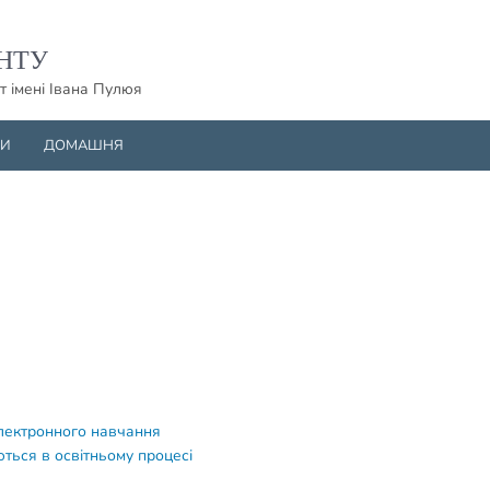
НТУ
т імені Івана Пулюя
НИ
ДОМАШНЯ
електронного навчання
ться в освітньому процесі