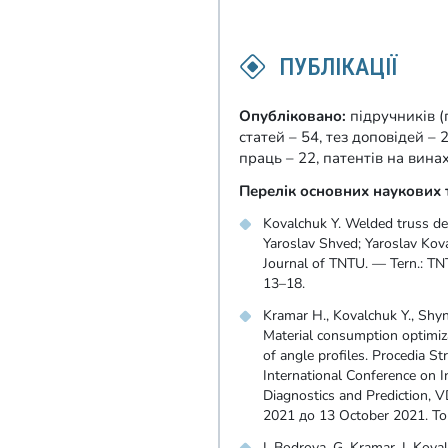
ПУБЛІКАЦІЇ
Опубліковано:
підручників (
статей – 54, тез доповідей –
праць – 22, патентів на вина
Перелік основних наукових 
Kovalchuk Y. Welded truss de
Yaroslav Shved; Yaroslav Kova
Journal of TNTU. — Tern.: T
13–18.
Kramar H., Kovalchuk Y., Shyn
Material consumption optimiz
of angle profiles. Procedia Str
International Conference on I
Diagnostics and Prediction,
2021 до 13 October 2021. То
L.Bodrova, G. Kramar, I. Kova