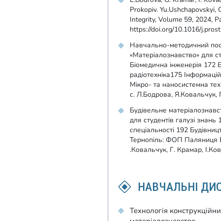
Prokopiv. Yu.Ushchapovskyi, 
Integrity, Volume 59, 2024,
https://doi.org/10.1016/j.pros
Навчально-методичний посі
«Матеріалознавство» для ст
Біомедична інженерія 172 Е
радіотехніка175 Інформацій
Мікро- та наносистемна техн
с. Л.Бодрова, Я.Ковальчук, 
Будівельне матеріалознавст
для студентів галузі знань 
спеціальності 192 Будівницт
Тернопіль: ФОП Паляниця В.
.Ковальчук, Г. Крамар, І.Ко
НАВЧАЛЬНІ ДИ
Технологія конструкційни