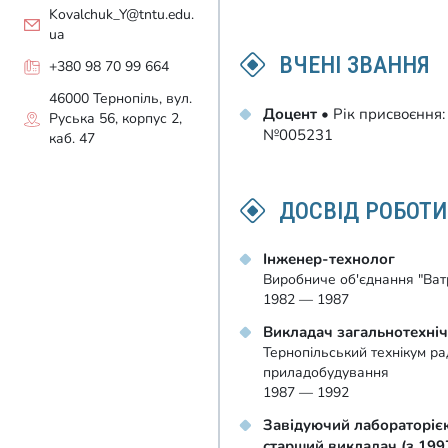
Kovalchuk_Y@tntu.edu.
ua
ВЧЕНІ ЗВАННЯ
+380 98 70 99 664
46000 Тернопіль, вул.
Доцент
• Рік присвоєння:
Руська 56, корпус 2,
№005231
каб. 47
ДОСВІД РОБОТИ
Інженер-технолог
Виробниче об'єднання "Ват
1982 — 1987
Викладач загальнотехніч
Тернопільський технікум р
приладобудування
1987 — 1992
Завідуючий лабораторіє
старший викладач (з 1997 