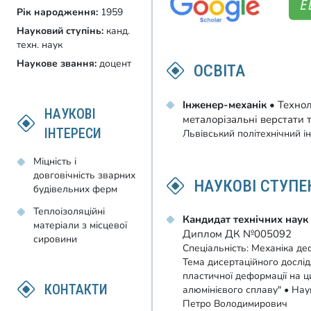
Рік народження:
1959
Науковий ступінь:
канд.
техн. наук
Наукове звання:
доцент
ОСВІТА
Інженер-механік
• Технол
НАУКОВІ
металорізальні верстати 
ІНТЕРЕСИ
Львівський політехнічний ін
Міцність і
довговічність зварних
НАУКОВІ СТУПЕ
будівельних ферм
Теплоізоляційні
Кандидат технічних наук
матеріали з місцевої
Диплом ДК №005092
сировини
Спеціальність: Механіка де
Тема дисертаційного дослі
пластичної деформації на ц
КОНТАКТИ
алюмінієвого сплаву" • Наук
Петро Володимирович