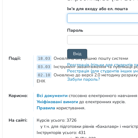
Ім’я для входу або ел. пошта
Пароль
Події:
Оновлено внутрішню пошту системи
18.03
Реєстрація (тільки для студентів т
Інструмент завантаження та публікації 
03.03
Реєстрація (для студентів інших у
Оновлено до версії 2.0 методику розрах
02.10
Забули пароль?
ЕНК
Корисно:
Всі документи
стосовно електронного навчання
Уніфіковані вимоги
до електронних курсів.
Правила
користування.
На сайті:
Курсів усього: 3726
у т.ч. для підготовки рівнів «бакалавр» і «магістр
Інструкторів усього: 431