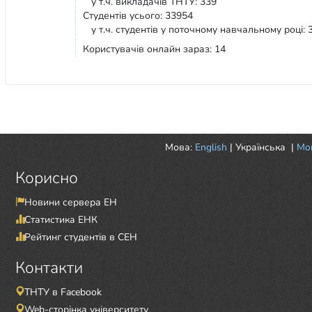
у т.ч. викладачів ТНТУ: 339
Студентів усього: 33954
у т.ч. студентів у поточному навчальному році: 
Користувачів онлайн зараз: 14
Мова:
English
|
Українська
|
Mor
Корисно
Новини сервера ЕН
Статистика ЕНК
Рейтинг студентів в СЕН
Контакти
ТНТУ в Facebook
Web-сторінка університету