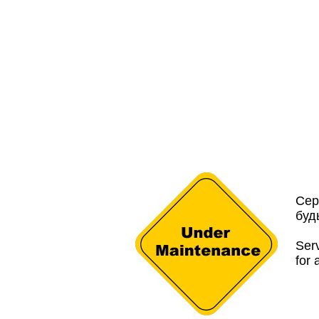
Сер
буд
Serv
for 