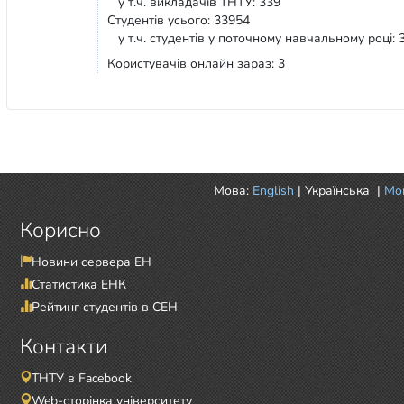
у т.ч. викладачів ТНТУ: 339
Студентів усього: 33954
у т.ч. студентів у поточному навчальному році: 
Користувачів онлайн зараз: 3
Мова:
English
|
Українська
|
Mor
Корисно
Новини сервера ЕН
Статистика ЕНК
Рейтинг студентів в СЕН
Контакти
ТНТУ в Facebook
Web-сторінка університету