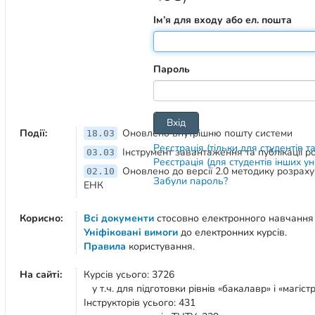
Ім’я для входу або ел. пошта
Пароль
Події:
Оновлено внутрішню пошту системи
18.03
Реєстрація (тільки для студентів т
Інструмент завантаження та публікації 
03.03
Реєстрація (для студентів інших у
Оновлено до версії 2.0 методику розрах
02.10
Забули пароль?
ЕНК
Корисно:
Всі документи
стосовно електронного навчання
Уніфіковані вимоги
до електронних курсів.
Правила
користування.
На сайті:
Курсів усього: 3726
у т.ч. для підготовки рівнів «бакалавр» і «магістр
Інструкторів усього: 431