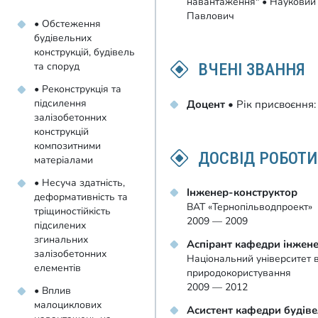
навантаження" • Науковий
Павлович
• Обстеження
будівельних
конструкцій, будівель
ВЧЕНІ ЗВАННЯ
та споруд
• Реконструкція та
підсилення
Доцент
• Рік присвоєння
залізобетонних
конструкцій
композитними
ДОСВІД РОБОТИ
матеріалами
• Несуча здатність,
Інженер-конструктор
деформативність та
ВАТ «Тернопільводпроект»
тріщиностійкість
2009 — 2009
підсилених
згинальних
Аспірант кафедри інжене
залізобетонних
Національний університет 
елементів
природокористування
2009 — 2012
• Вплив
малоциклових
Асистент кафедри будіве