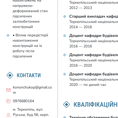
навантажень на
Тернопільський національни
напружено-
2012 — 2013
деформований стан
Старший викладач кафед
підсилених
залізобетонних
Тернопільський національни
конструкцій
2014 — 2016
• Вплив передісторії
Доцент кафедри будівель
навантаження
Тернопільський національни
конструкцій на їх
2016 — 2016
роботу після
Доцент кафедри будівел
підсилення
Тернопільський національни
2016 — 2020
Доцент кафедри будівель
КОНТАКТИ
Тернопільський національни
2020 — по даний час
kononchukop@gmail.co
m
0976680164
КВАЛІФІКАЦІЙН
м. Тернопіль, вул.
Руська, буд 56, корп.
Технічне обстеження буді