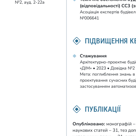
№2, ауд. 2-22а
(відповідальності) СС3 (з
Асоціація експертів будівел
№006641
ПІДВИЩЕННЯ КВ
Стажування
Архітектурно-проектне буд
«ДІМ» • 2023 • Довідка №2
Мета: поглиблення знань в 
проектування сучасних буді
застосуванням автоматизо
ПУБЛІКАЦІЇ
Опубліковано:
монографій – 
наукових статей – 31, тез до