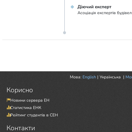
Діючий експерт
Асоціація експертів будівел
Мова:
English
|
Українська
|
Mor
Корисно
Новини сервера ЕН
Статистика ЕНК
Рейтинг студентів в СЕН
Контакти