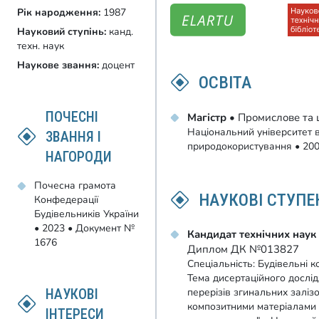
Рік народження:
1987
Науковий ступінь:
канд.
техн. наук
Наукове звання:
доцент
ОСВІТА
ПОЧЕСНІ
Магістр
• Промислове та 
Національний університет 
ЗВАННЯ І
природокористування • 20
НАГОРОДИ
Почесна грамота
НАУКОВІ СТУПЕ
Конфедерації
Будівельників України
• 2023 • Документ №
Кандидат технічних наук
1676
Диплом ДК №013827
Спеціальність: Будівельні ко
Тема дисертаційного дослі
НАУКОВІ
перерізів згинальних заліз
композитними матеріалами 
ІНТЕРЕСИ