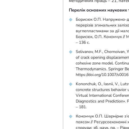
методичних праць – 21, пате
Перелік основних наукових 
Борисюк О.П. Напружено-
перерізів згинальних заліз
вуглепластиками за дії ма
Борисюк, О.П. Конончук // 
– 136 с.
Selivanov, M.F., Chornoivan, 
of crack opening displacement
cohesive zone model. Contin
Thermodynamics. Springer Berl
https://doi.org/10.1007/s00
Kononchuk, O., Iasnii, V., Luts
concrete structures behavior 
Virtual International Confere
Diagnostics and Prediction». P
– 181.
Конончук О.П. Шарнірне з’
поясом // Ресурсоекономні ма
споруди: зб. наук. пр. – Рів