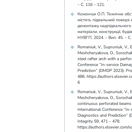
– С. 116 – 121.
Конончук О.П. Технічне обс
містять підвальний поверх
демонтажу надпідвального 
матеріали, конструкції, будів
НУВГП, 2024. – Вип. 45. – С.
Romanіuk, V., Supruniuk, V., B
Meshcheryakova, O., Sorochak,
steel rafter arch with a perfo
Conference “In-service Damag
Prediction” (DMDP 2023). Proc
486. https://authors.elsevier
6
Romanіuk, V., Supruniuk, V., B
Meshcheryakova, O., Sorochak
continuous perforated beams 
International Conference “In-
Diagnostics and Prediction” 
Integrity 59, 471 – 478.
https://authors.elsevier.com