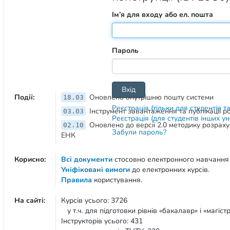
Ім’я для входу або ел. пошта
Пароль
Події:
Оновлено внутрішню пошту системи
18.03
Реєстрація (тільки для студентів т
Інструмент завантаження та публікації 
03.03
Реєстрація (для студентів інших у
Оновлено до версії 2.0 методику розрах
02.10
Забули пароль?
ЕНК
Корисно:
Всі документи
стосовно електронного навчання
Уніфіковані вимоги
до електронних курсів.
Правила
користування.
На сайті:
Курсів усього: 3726
у т.ч. для підготовки рівнів «бакалавр» і «магістр
Інструкторів усього: 431