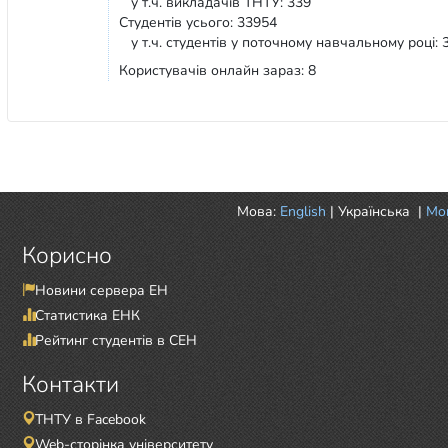
у т.ч. викладачів ТНТУ: 339
Студентів усього: 33954
у т.ч. студентів у поточному навчальному році: 
Користувачів онлайн зараз: 8
Мова:
English
|
Українська
|
Mor
Корисно
Новини сервера ЕН
Статистика ЕНК
Рейтинг студентів в СЕН
Контакти
ТНТУ в Facebook
Web-сторінка університету