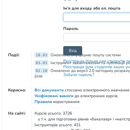
Ім’я для входу або ел. пошта
Пароль
Події:
Оновлено внутрішню пошту системи
18.03
Реєстрація (тільки для студентів т
Інструмент завантаження та публікації 
03.03
Реєстрація (для студентів інших у
Оновлено до версії 2.0 методику розрах
02.10
Забули пароль?
ЕНК
Корисно:
Всі документи
стосовно електронного навчання
Уніфіковані вимоги
до електронних курсів.
Правила
користування.
На сайті:
Курсів усього: 3726
у т.ч. для підготовки рівнів «бакалавр» і «магістр
Інструкторів усього: 431