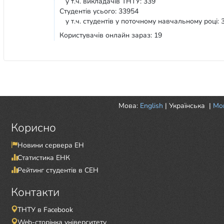
у т.ч. викладачів ТНТУ: 339
Студентів усього: 33954
у т.ч. студентів у поточному навчальному році: 
Користувачів онлайн зараз: 19
Мова:
English
|
Українська
|
Mor
Корисно
Новини сервера ЕН
Статистика ЕНК
Рейтинг студентів в СЕН
Контакти
ТНТУ в Facebook
Web-сторінка університету