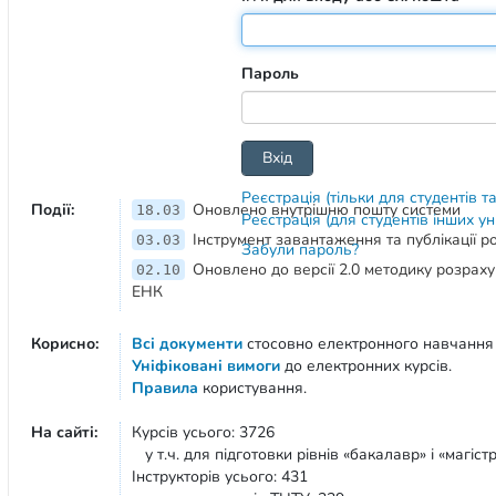
Пароль
Реєстрація (тільки для студентів т
Події:
Оновлено внутрішню пошту системи
18.03
Реєстрація (для студентів інших у
Інструмент завантаження та публікації 
03.03
Забули пароль?
Оновлено до версії 2.0 методику розрах
02.10
ЕНК
Корисно:
Всі документи
стосовно електронного навчання
Уніфіковані вимоги
до електронних курсів.
Правила
користування.
На сайті:
Курсів усього: 3726
у т.ч. для підготовки рівнів «бакалавр» і «магістр
Інструкторів усього: 431