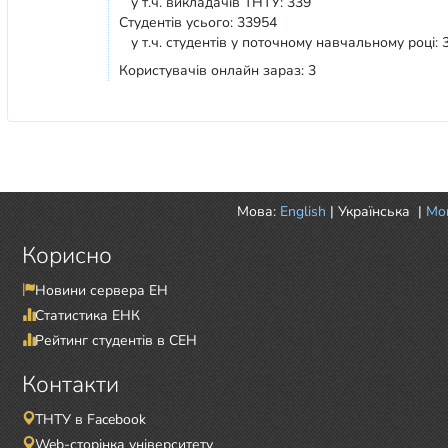
у т.ч. викладачів ТНТУ: 339
Студентів усього: 33954
у т.ч. студентів у поточному навчальному році: 
Користувачів онлайн зараз: 3
Мова:
English
|
Українська
|
Mor
Корисно
Новини сервера ЕН
Статистика ЕНК
Рейтинг студентів в СЕН
Контакти
ТНТУ в Facebook
Web-сторінка університету