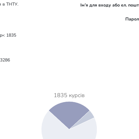
я в ТНТУ.
Ім’я для входу або ел. пош
Парол
р»: 1835
 3286
1835 курсів