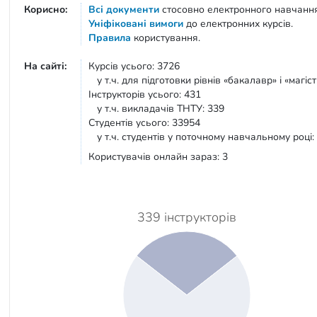
Корисно:
Всі документи
стосовно електронного навчанн
Уніфіковані вимоги
до електронних курсів.
Правила
користування.
На сайті:
Курсів усього: 3726
у т.ч. для підготовки рівнів «бакалавр» і «магіст
Інструкторів усього: 431
у т.ч. викладачів ТНТУ: 339
Студентів усього: 33954
у т.ч. студентів у поточному навчальному році:
Користувачів онлайн зараз: 3
339 інструкторів