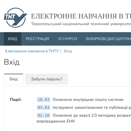
Пропустити навігацю і баннер та перейти до вмісту
ЕЛЕКТРОННЕ НАВЧАННЯ В Т
Тернопільський національний технічний університе
ВХІД
РЕЄСТРАЦІЯ
УСІ КУРСИ
ВИБІРКОВІ ДИСЦИПЛІ
Електронне навчання в ТНТУ
/
Вхід
Вхід
Вхід
Забули пароль?
Події:
Оновлено внутрішню пошту системи
18.03
Інструмент завантаження та публікації 
03.03
Оновлено до версії 2.0 методику розрах
02.10
впровадження ЕНК