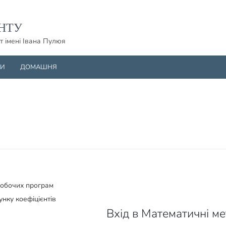
НТУ
т імені Івана Пулюя
НИ
ДОМАШНЯ
робочих програм
унку коефіцієнтів
Вхід в Математичні мет