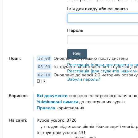
Ім’я для входу або ел. пошта
Пароль
Події:
Оновлено внутрішню пошту системи
18.03
Реєстрація (тільки для студентів т
Інструмент завантаження та публікації 
03.03
Реєстрація (для студентів інших у
Оновлено до версії 2.0 методику розрах
02.10
Забули пароль?
ЕНК
Корисно:
Всі документи
стосовно електронного навчання
Уніфіковані вимоги
до електронних курсів.
Правила
користування.
На сайті:
Курсів усього: 3726
у т.ч. для підготовки рівнів «бакалавр» і «магістр
Інструкторів усього: 431