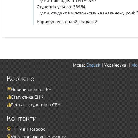
у т.ч. викладачів ТНТУ: 339
Студентів усього: 33954
у т.ч. студентів у поточному навчальному році: 
Користувачів онлайн зараз: 7
Мова:
English
|
Українська
|
Mor
Корисно
Новини сервера ЕН
Статистика ЕНК
Рейтинг студентів в СЕН
Контакти
ТНТУ в Facebook
Web-сторінка університету