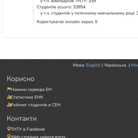
у т.ч. викладачів ТНТУ: 339
Студентів усього: 33954
у т.ч. студентів у поточному навчальному році: 
Користувачів онлайн зараз: 5
Мова:
English
|
Українська
|
Mor
Корисно
Новини сервера ЕН
Статистика ЕНК
Рейтинг студентів в СЕН
Контакти
ТНТУ в Facebook
Web-сторінка університету