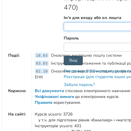
470)
Ім’я для входу або ел. пошта
Пароль
Події:
Оновлено внутрішню пошту системи
18.03
Інструмент завантаження та публікації 
03.03
Реєстрація (тільки для студентів т
Оновлено до версії 2.0 методику розрах
02.10
Реєстрація (для студентів інших у
ЕНК
Забули пароль?
Корисно:
Всі документи
стосовно електронного навчання
Уніфіковані вимоги
до електронних курсів.
Правила
користування.
На сайті:
Курсів усього: 3726
у т.ч. для підготовки рівнів «бакалавр» і «магістр
Інструкторів усього: 431