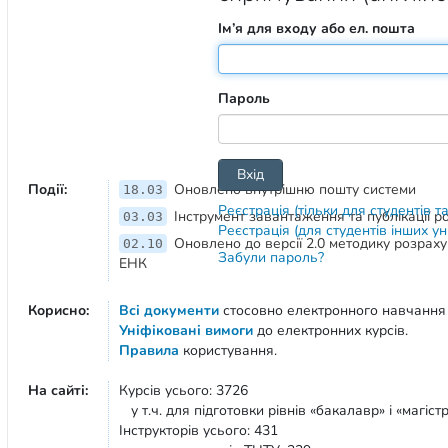
Ім’я для входу або ел. пошта
Пароль
Події:
Оновлено внутрішню пошту системи
18.03
Реєстрація (тільки для студентів т
Інструмент завантаження та публікації 
03.03
Реєстрація (для студентів інших у
Оновлено до версії 2.0 методику розрах
02.10
Забули пароль?
ЕНК
Корисно:
Всі документи
стосовно електронного навчання
Уніфіковані вимоги
до електронних курсів.
Правила
користування.
На сайті:
Курсів усього: 3726
у т.ч. для підготовки рівнів «бакалавр» і «магістр
Інструкторів усього: 431