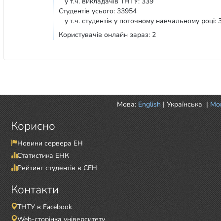
у т.ч. викладачів ТНТУ: 339
Студентів усього: 33954
у т.ч. студентів у поточному навчальному році: 
Користувачів онлайн зараз: 2
Мова:
English
|
Українська
|
Mor
Корисно
Новини сервера ЕН
Статистика ЕНК
Рейтинг студентів в СЕН
Контакти
ТНТУ в Facebook
Web-сторінка університету