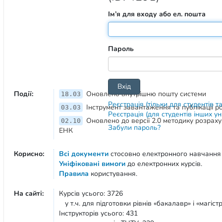
Ім’я для входу або ел. пошта
Пароль
Події:
Оновлено внутрішню пошту системи
18.03
Реєстрація (тільки для студентів т
Інструмент завантаження та публікації 
03.03
Реєстрація (для студентів інших у
Оновлено до версії 2.0 методику розрах
02.10
Забули пароль?
ЕНК
Корисно:
Всі документи
стосовно електронного навчання
Уніфіковані вимоги
до електронних курсів.
Правила
користування.
На сайті:
Курсів усього: 3726
у т.ч. для підготовки рівнів «бакалавр» і «магістр
Інструкторів усього: 431