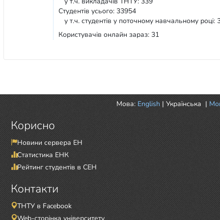
у т.ч. викладачів ТНТУ: 339
Студентів усього: 33954
у т.ч. студентів у поточному навчальному році: 
Користувачів онлайн зараз: 31
Мова:
English
|
Українська
|
Mor
Корисно
Новини сервера ЕН
Статистика ЕНК
Рейтинг студентів в СЕН
Контакти
ТНТУ в Facebook
Web-сторінка університету