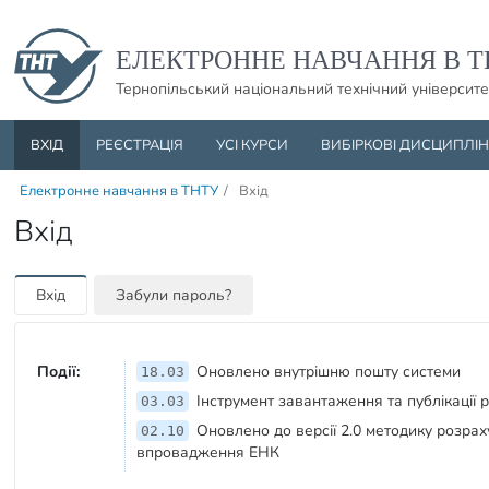
Пропустити навігацю і баннер та перейти до вмісту
ЕЛЕКТРОННЕ НАВЧАННЯ В Т
Тернопільський національний технічний університе
ВХІД
РЕЄСТРАЦІЯ
УСІ КУРСИ
ВИБІРКОВІ ДИСЦИПЛІ
Електронне навчання в ТНТУ
/
Вхід
Вхід
Вхід
Забули пароль?
Події:
Оновлено внутрішню пошту системи
18.03
Інструмент завантаження та публікації 
03.03
Оновлено до версії 2.0 методику розрах
02.10
впровадження ЕНК