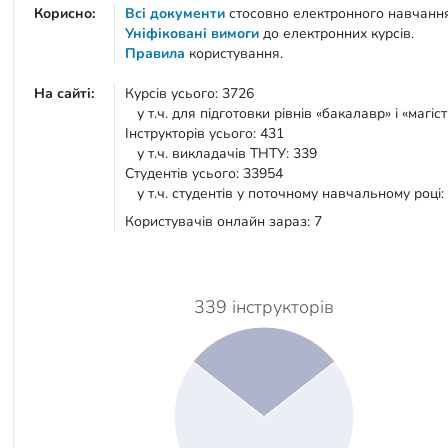
Корисно:
Всі документи
стосовно електронного навчанн
Уніфіковані вимоги
до електронних курсів.
Правила
користування.
На сайті:
Курсів усього: 3726
у т.ч. для підготовки рівнів «бакалавр» і «магіст
Інструкторів усього: 431
у т.ч. викладачів ТНТУ: 339
Студентів усього: 33954
у т.ч. студентів у поточному навчальному році:
Користувачів онлайн зараз: 7
339 інструкторів