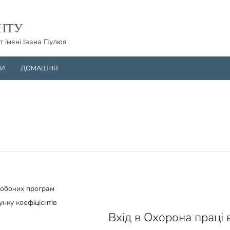
НТУ
т імені Івана Пулюя
НИ
ДОМАШНЯ
робочих програм
унку коефіцієнтів
Вхід в Охорона праці в