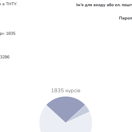
я в ТНТУ.
Ім’я для входу або ел. пош
Парол
р»: 1835
 3286
1835 курсів