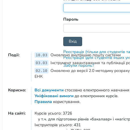
Пароль
Реєстрація (тільки для студентів т
Події:
Оновлено внутрішню пошту системи
18.03
Реєстрація (для студентів інших у
Інструмент завантаження та публікації 
03.03
Забули пароль?
Оновлено до версії 2.0 методику розрах
02.10
ЕНК
Корисно:
Всі документи
стосовно електронного навчання
Уніфіковані вимоги
до електронних курсів.
Правила
користування.
На сайті:
Курсів усього: 3726
у т.ч. для підготовки рівнів «бакалавр» і «магістр
Інструкторів усього: 431