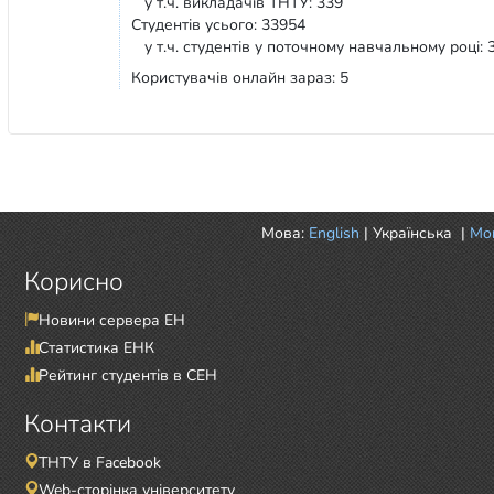
у т.ч. викладачів ТНТУ: 339
Студентів усього: 33954
у т.ч. студентів у поточному навчальному році: 
Користувачів онлайн зараз: 5
Мова:
English
|
Українська
|
Mor
Корисно
Новини сервера ЕН
Статистика ЕНК
Рейтинг студентів в СЕН
Контакти
ТНТУ в Facebook
Web-сторінка університету