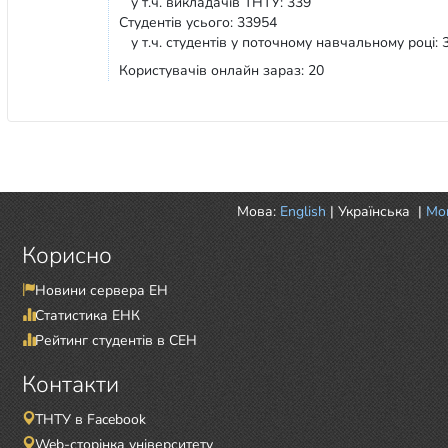
у т.ч. викладачів ТНТУ: 339
Студентів усього: 33954
у т.ч. студентів у поточному навчальному році: 
Користувачів онлайн зараз: 20
Мова:
English
|
Українська
|
Mor
Корисно
Новини сервера ЕН
Статистика ЕНК
Рейтинг студентів в СЕН
Контакти
ТНТУ в Facebook
Web-сторінка університету