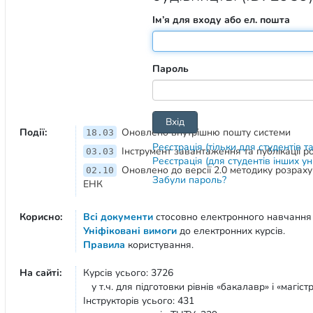
Ім’я для входу або ел. пошта
Пароль
Події:
Оновлено внутрішню пошту системи
18.03
Реєстрація (тільки для студентів т
Інструмент завантаження та публікації 
03.03
Реєстрація (для студентів інших у
Оновлено до версії 2.0 методику розрах
02.10
Забули пароль?
ЕНК
Корисно:
Всі документи
стосовно електронного навчання
Уніфіковані вимоги
до електронних курсів.
Правила
користування.
На сайті:
Курсів усього: 3726
у т.ч. для підготовки рівнів «бакалавр» і «магістр
Інструкторів усього: 431