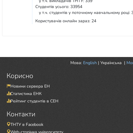
у т.ч. викладачів ТНТУ: 339
Студентів усього: 33954
у т.ч. студентів у поточному навчальному році: 
Користувачів онлайн зараз: 24
Мова:
English
|
Українська
|
Mor
Корисно
Новини сервера ЕН
Статистика ЕНК
Рейтинг студентів в СЕН
Контакти
ТНТУ в Facebook
Web-сторінка університету