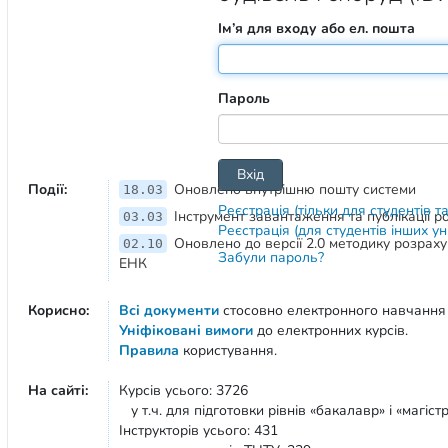
Ім’я для входу або ел. пошта
Пароль
Події:
Оновлено внутрішню пошту системи
18.03
Реєстрація (тільки для студентів т
Інструмент завантаження та публікації 
03.03
Реєстрація (для студентів інших у
Оновлено до версії 2.0 методику розрах
02.10
Забули пароль?
ЕНК
Корисно:
Всі документи
стосовно електронного навчання
Уніфіковані вимоги
до електронних курсів.
Правила
користування.
На сайті:
Курсів усього: 3726
у т.ч. для підготовки рівнів «бакалавр» і «магістр
Інструкторів усього: 431