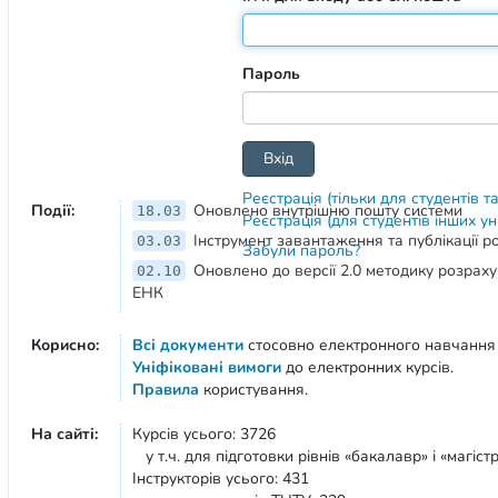
Пароль
Реєстрація (тільки для студентів т
Події:
Оновлено внутрішню пошту системи
18.03
Реєстрація (для студентів інших у
Інструмент завантаження та публікації 
03.03
Забули пароль?
Оновлено до версії 2.0 методику розрах
02.10
ЕНК
Корисно:
Всі документи
стосовно електронного навчання
Уніфіковані вимоги
до електронних курсів.
Правила
користування.
На сайті:
Курсів усього: 3726
у т.ч. для підготовки рівнів «бакалавр» і «магістр
Інструкторів усього: 431