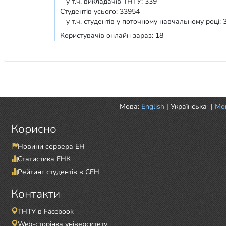
у т.ч. викладачів ТНТУ: 339
Студентів усього: 33954
у т.ч. студентів у поточному навчальному році: 
Користувачів онлайн зараз: 18
Мова:
English
|
Українська
|
Mor
Корисно
Новини сервера ЕН
Статистика ЕНК
Рейтинг студентів в СЕН
Контакти
ТНТУ в Facebook
Web-сторінка університету