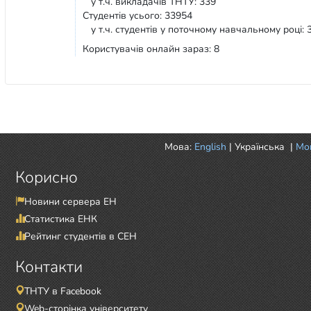
у т.ч. викладачів ТНТУ: 339
Студентів усього: 33954
у т.ч. студентів у поточному навчальному році: 
Користувачів онлайн зараз: 8
Мова:
English
|
Українська
|
Mor
Корисно
Новини сервера ЕН
Статистика ЕНК
Рейтинг студентів в СЕН
Контакти
ТНТУ в Facebook
Web-сторінка університету