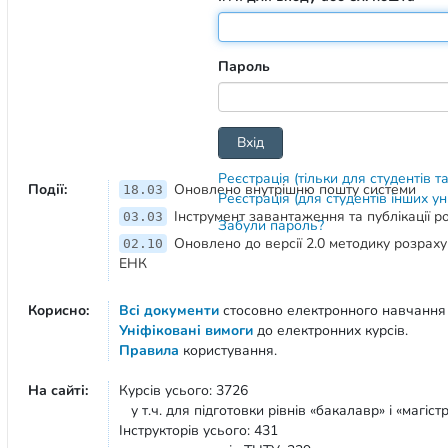
Пароль
Реєстрація (тільки для студентів т
Події:
Оновлено внутрішню пошту системи
18.03
Реєстрація (для студентів інших у
Інструмент завантаження та публікації 
03.03
Забули пароль?
Оновлено до версії 2.0 методику розрах
02.10
ЕНК
Корисно:
Всі документи
стосовно електронного навчання
Уніфіковані вимоги
до електронних курсів.
Правила
користування.
На сайті:
Курсів усього: 3726
у т.ч. для підготовки рівнів «бакалавр» і «магістр
Інструкторів усього: 431