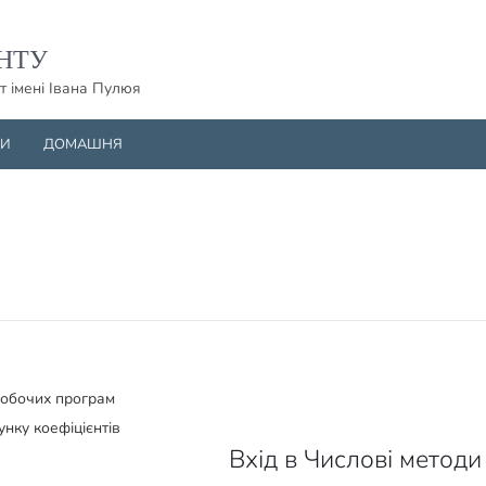
НТУ
т імені Івана Пулюя
НИ
ДОМАШНЯ
робочих програм
унку коефіцієнтів
Вхід в Числові методи 