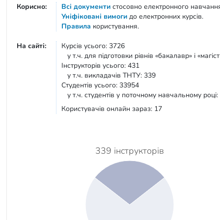
Корисно:
Всі документи
стосовно електронного навчанн
Уніфіковані вимоги
до електронних курсів.
Правила
користування.
На сайті:
Курсів усього: 3726
у т.ч. для підготовки рівнів «бакалавр» і «магіст
Інструкторів усього: 431
у т.ч. викладачів ТНТУ: 339
Студентів усього: 33954
у т.ч. студентів у поточному навчальному році:
Користувачів онлайн зараз: 17
339 інструкторів