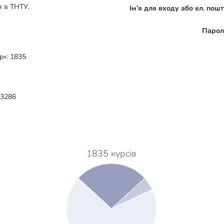
я в ТНТУ.
Ім’я для входу або ел. пош
Парол
р»: 1835
 3286
1835 курсів