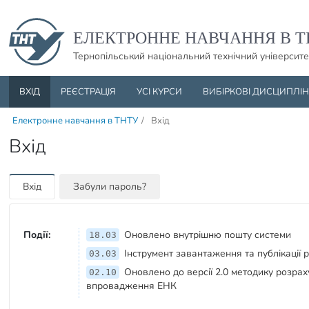
Пропустити навігацю і баннер та перейти до вмісту
ЕЛЕКТРОННЕ НАВЧАННЯ В Т
Тернопільський національний технічний університе
ВХІД
РЕЄСТРАЦІЯ
УСІ КУРСИ
ВИБІРКОВІ ДИСЦИПЛІ
Електронне навчання в ТНТУ
/
Вхід
Вхід
Вхід
Забули пароль?
Події:
Оновлено внутрішню пошту системи
18.03
Інструмент завантаження та публікації 
03.03
Оновлено до версії 2.0 методику розрах
02.10
впровадження ЕНК