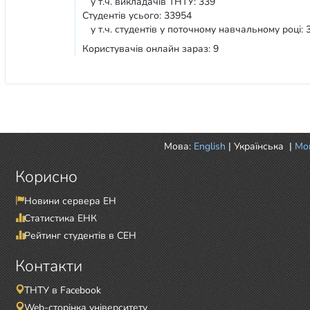
у т.ч. викладачів ТНТУ: 339
Студентів усього: 33954
у т.ч. студентів у поточному навчальному році: 
Користувачів онлайн зараз: 9
Мова:
English
|
Українська
|
Mor
Корисно
Новини сервера ЕН
Статистика ЕНК
Рейтинг студентів в СЕН
Контакти
ТНТУ в Facebook
Web-сторінка університету