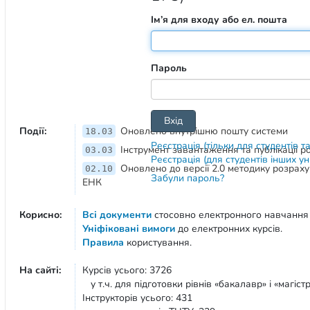
Ім’я для входу або ел. пошта
Пароль
Події:
Оновлено внутрішню пошту системи
18.03
Реєстрація (тільки для студентів т
Інструмент завантаження та публікації 
03.03
Реєстрація (для студентів інших у
Оновлено до версії 2.0 методику розрах
02.10
Забули пароль?
ЕНК
Корисно:
Всі документи
стосовно електронного навчання
Уніфіковані вимоги
до електронних курсів.
Правила
користування.
На сайті:
Курсів усього: 3726
у т.ч. для підготовки рівнів «бакалавр» і «магістр
Інструкторів усього: 431