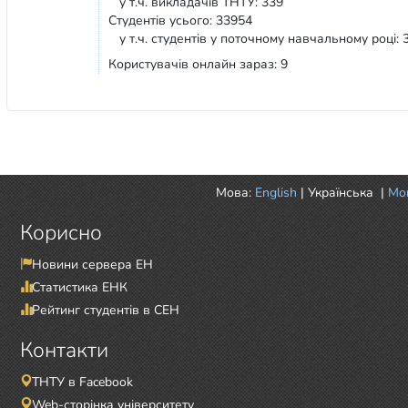
у т.ч. викладачів ТНТУ: 339
Студентів усього: 33954
у т.ч. студентів у поточному навчальному році: 
Користувачів онлайн зараз: 9
Мова:
English
|
Українська
|
Mor
Корисно
Новини сервера ЕН
Статистика ЕНК
Рейтинг студентів в СЕН
Контакти
ТНТУ в Facebook
Web-сторінка університету