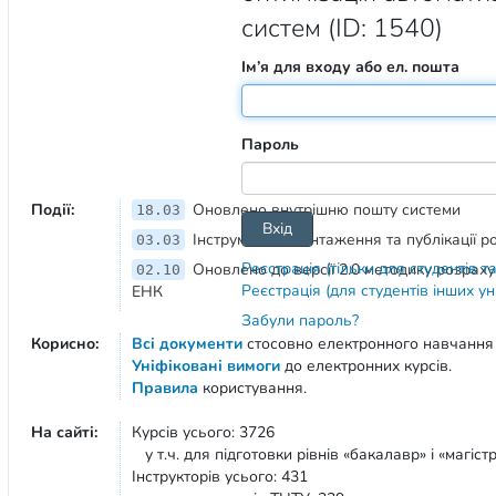
систем (ID: 1540)
Ім’я для входу або ел. пошта
Пароль
Події:
Оновлено внутрішню пошту системи
18.03
Інструмент завантаження та публікації 
03.03
Реєстрація (тільки для студентів т
Оновлено до версії 2.0 методику розрах
02.10
Реєстрація (для студентів інших у
ЕНК
Забули пароль?
Корисно:
Всі документи
стосовно електронного навчання
Уніфіковані вимоги
до електронних курсів.
Правила
користування.
На сайті:
Курсів усього: 3726
у т.ч. для підготовки рівнів «бакалавр» і «магістр
Інструкторів усього: 431