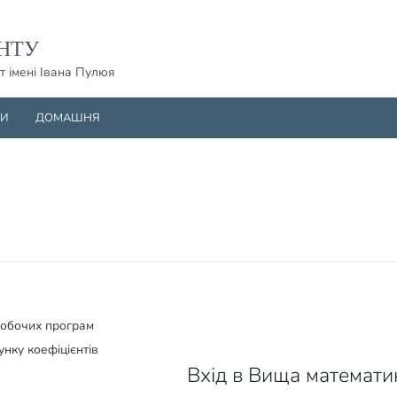
НТУ
т імені Івана Пулюя
НИ
ДОМАШНЯ
робочих програм
унку коефіцієнтів
Вхід в Вища математик