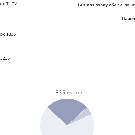
я в ТНТУ.
Ім’я для входу або ел. пош
Парол
р»: 1835
 3286
1835 курсів