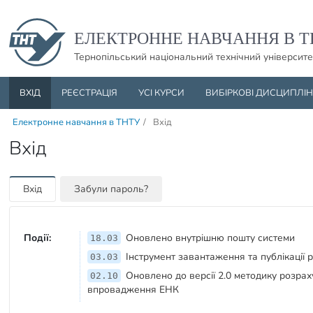
Пропустити навігацю і баннер та перейти до вмісту
ЕЛЕКТРОННЕ НАВЧАННЯ В Т
Тернопільський національний технічний університе
ВХІД
РЕЄСТРАЦІЯ
УСІ КУРСИ
ВИБІРКОВІ ДИСЦИПЛІ
Електронне навчання в ТНТУ
/
Вхід
Вхід
Вхід
Забули пароль?
Події:
Оновлено внутрішню пошту системи
18.03
Інструмент завантаження та публікації 
03.03
Оновлено до версії 2.0 методику розрах
02.10
впровадження ЕНК