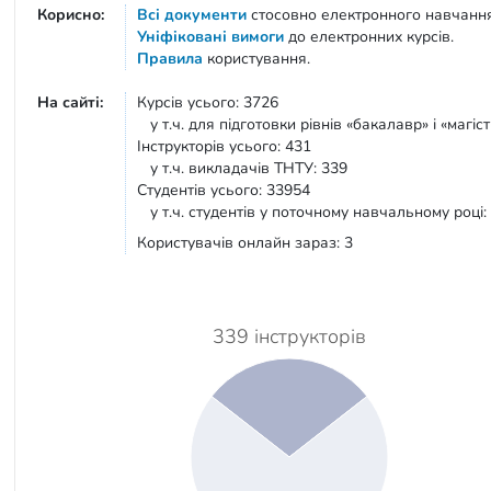
Корисно:
Всі документи
стосовно електронного навчанн
Уніфіковані вимоги
до електронних курсів.
Правила
користування.
На сайті:
Курсів усього: 3726
у т.ч. для підготовки рівнів «бакалавр» і «магіст
Інструкторів усього: 431
у т.ч. викладачів ТНТУ: 339
Студентів усього: 33954
у т.ч. студентів у поточному навчальному році:
Користувачів онлайн зараз: 3
339 інструкторів