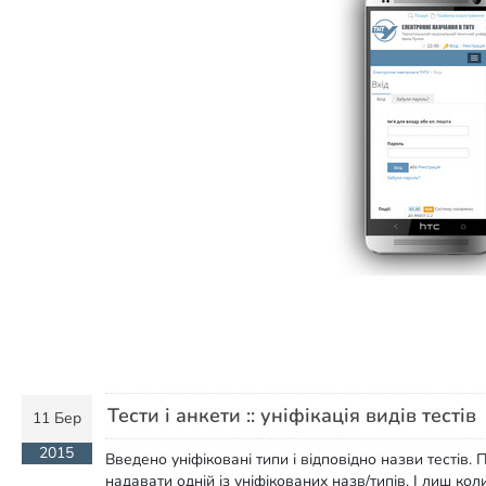
Тести і анкети :: уніфікація видів тестів
11 Бер
2015
Введено уніфіковані типи і відповідно назви тестів. 
надавати одній із уніфікованих назв/типів. І лиш ко