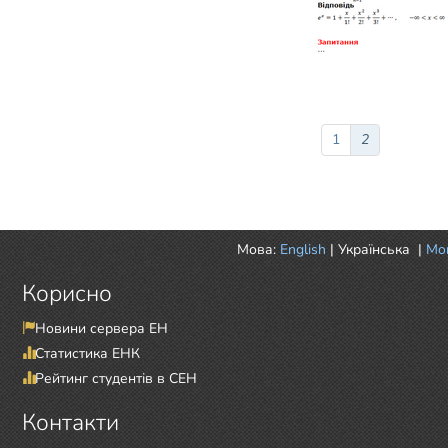
1
2
Мова:
English
|
Українська
|
Mor
Корисно
Новини сервера ЕН
Статистика ЕНК
Рейтинг студентів в СЕН
Контакти