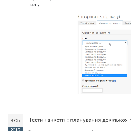
назву.
Тести і анкети :: планування декілько
9 Січ
2015