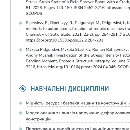
Stress-Strain State of a Field Sprayer Boom with a Crack,
81, 2026, Pages 143-150, ISSN 2452-3216, https://doi.or
SCOPUS
Ripetskyy, E., Ripetskyy, R., Pidgurskyi, M., Pidgurskyi, I.
methods to automated calculation of mobile machines fra
Chemistry of Solid State, 2021, 22(2), pp. 284–291. // S
https://doi.org/10.15330/pcss.22.2.284-291
Mykola Pidgurskyi, Mykola Stashkiv, Roman Rohatynskyi, 
Andriy Mushak Investigation of the Stress Intensity Fact
Bending Moment, Procedia Structural Integrity, Volume 
3216, https://doi.org/10.1016/j.prostr.2024.04.046. SCO
НАВЧАЛЬНІ ДИСЦИПЛІНИ
Міцність, ресурс і безпека машин та конструкцій
Моделювання та аналіз напружено-деформованого
конструкцій
Проєктування, виробництво та інжиніринг зварни