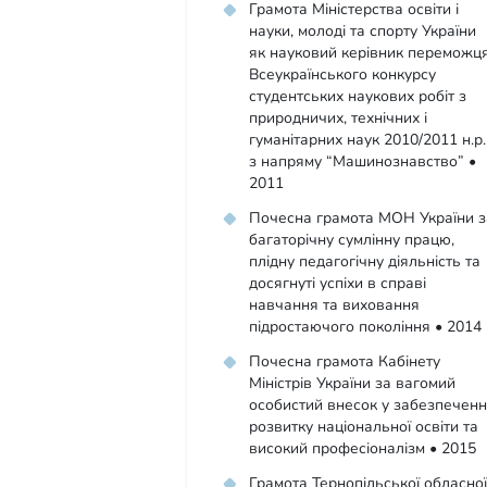
Грамота Міністерства освіти і
науки, молоді та спорту України
як науковий керівник переможц
Всеукраїнського конкурсу
студентських наукових робіт з
природничих, технічних і
гуманітарних наук 2010/2011 н.р.
з напряму “Машинознавство” •
2011
Почесна грамота МОН України з
багаторічну сумлінну працю,
плідну педагогічну діяльність та
досягнуті успіхи в справі
навчання та виховання
підростаючого покоління • 2014
Почесна грамота Кабінету
Міністрів України за вагомий
особистий внесок у забезпеченн
розвитку національної освіти та
високий професіоналізм • 2015
Грамота Тернопільської обласної