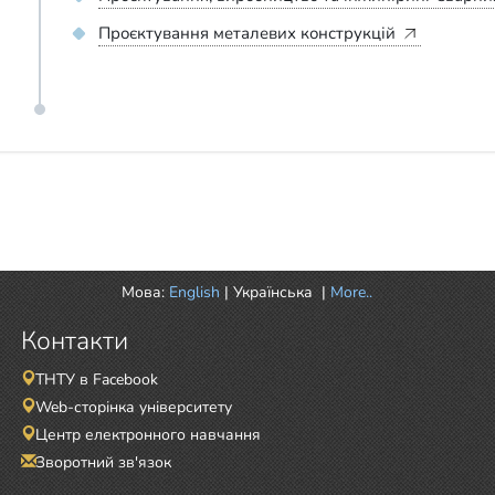
Проєктування металевих конструкцій
Мова:
English
|
Українська
|
More..
Контакти
ТНТУ в Facebook
Web-сторінка університету
Центр електронного навчання
Зворотний зв'язок