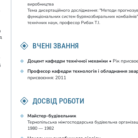
виробництва
Тема дисертаційного дослідження: "Методи прогнозув
функціональних систем бурякозбиральних комбайнів"
технічних наук, професор Рибак Т.І.
я
д
ВЧЕНІ ЗВАННЯ
Доцент кафедри технічної механіки
• Рік присво
і
Професор кафедри технологія і обладнання зв
присвоєння: 2011
ДОСВІД РОБОТИ
Майстер-будівельник
Тернопільська міжгосподарська будівельна організац
1980 — 1982