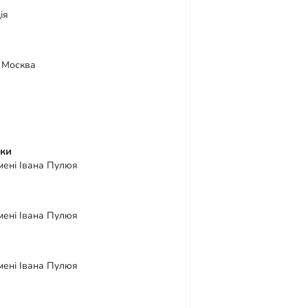
ія
. Москва
іки
імені Івана Пулюя
імені Івана Пулюя
імені Івана Пулюя