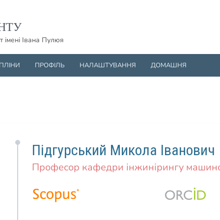
НТУ
т імені Івана Пулюя
ИПЛІНИ
ПРОФІЛЬ
НАЛАШТУВАННЯ
ДОМАШНЯ
Підгурський Микола Іванович
Професор кафедри інжинірингу машино