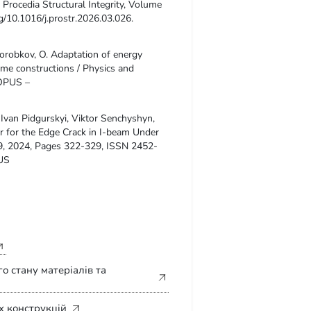
 Procedia Structural Integrity, Volume
g/10.1016/j.prostr.2026.03.026.
, Korobkov, O. Adaptation of energy
me constructions / Physics and
COPUS –
Ivan Pidgurskyi, Viktor Senchyshyn,
or for the Edge Crack in I-beam Under
59, 2024, Pages 322-329, ISSN 2452-
PUS
 стану матеріалів та
х конструкцій