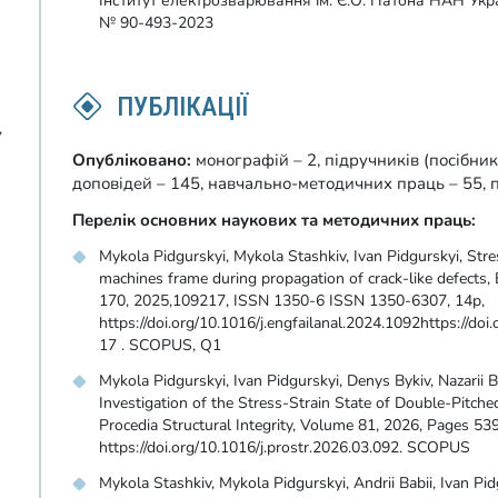
Інститут електрозварювання ім. Є.О. Патона НАН Ук
№ 90-493-2023
ПУБЛІКАЦІЇ
,
Опубліковано:
монографій – 2, підручників (посібникі
доповідей – 145, навчально-методичних праць – 55, 
Перелік основних наукових та методичних праць:
Mykola Pidgurskyi, Mykola Stashkiv, Ivan Pidgurskyi, Stres
machines frame during propagation of crack-like defects,
170, 2025,109217, ISSN 1350-6 ISSN 1350-6307, 14p,
https://doi.org/10.1016/j.engfailanal.2024.1092https://doi
17 . SCOPUS, Q1
Mykola Pidgurskyi, Ivan Pidgurskyi, Denys Bykiv, Nazarii B
Investigation of the Stress-Strain State of Double-Pitch
Procedia Structural Integrity, Volume 81, 2026, Pages 5
https://doi.org/10.1016/j.prostr.2026.03.092. SCOPUS
Mykola Stashkiv, Mykola Pidgurskyi, Andrii Babii, Ivan Pi