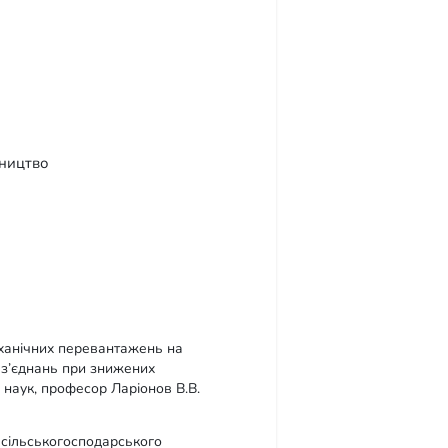
вництво
еханічних перевантажень на
х з’єднань при знижених
 наук, професор Ларіонов В.В.
ї сільськогосподарського