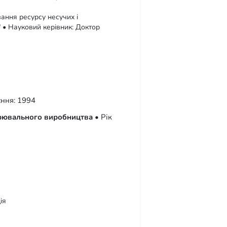
ання ресурсу несучих і
 • Науковий керівник: Доктор
єння: 1994
арювального виробництва
• Рік
ія