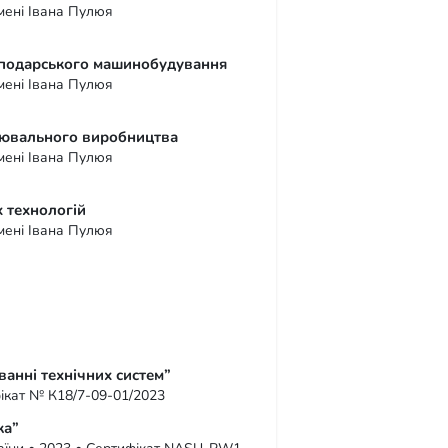
імені Івана Пулюя
осподарського машинобудування
імені Івана Пулюя
арювального виробництва
імені Івана Пулюя
 технологій
імені Івана Пулюя
анні технічних систем”
фікат № К18/7-09-01/2023
ка”