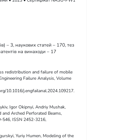
раїни • 2023 • Сертифікат NASU-PW1
в) – 3, наукових статей – 170, тез
патентів на винаходи – 17
s redistribution and failure of mobile
 Engineering Failure Analysis, Volume
.org/10.1016/j.engfailanal.2024.109217.
ykiv, Igor Okipnyi, Andriy Mushak,
ed and Arched Perforated Beams,
39-546, ISSN 2452-3216,
dgurskyi, Yuriy Humen, Modeling of the