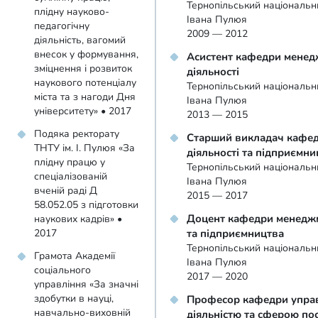
Тернопільський національни
плідну науково-
Івана Пулюя
педагогічну
2009 — 2012
діяльність, вагомий
внесок у формування,
Асистент кафедри менед
зміцнення і розвиток
діяльності
наукового потенціалу
Тернопільський національни
міста та з нагоди Дня
Івана Пулюя
університету» • 2017
2013 — 2015
Подяка ректорату
Старший викладач кафед
ТНТУ ім. І. Пулюя «За
діяльності та підприємни
плідну працю у
Тернопільський національни
спеціалізованій
Івана Пулюя
вченій раді Д
2015 — 2017
58.052.05 з підготовки
Доцент кафедри менеджме
наукових кадрів» •
2017
та підприємництва
Тернопільський національни
Грамота Академії
Івана Пулюя
соціального
2017 — 2020
управління «За значні
здобутки в науці,
Професор кафедри управ
навчально-виховній
діяльністю та сферою по