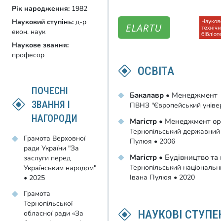
Рік народження:
1982
Науковий ступінь:
д-р
екон. наук
Наукове звання:
професор
ОСВІТА
ПОЧЕСНІ
Бакалавр
• Менеджмент
ЗВАННЯ І
ПВНЗ "Європейський універ
НАГОРОДИ
Магістр
• Менеджмент ор
Тернопільський державний т
Грамота Верховної
Пулюя • 2006
ради України "За
Магістр
• Будівництво та 
заслуги перед
Тернопільський національни
Українським народом"
Івана Пулюя • 2020
• 2025
Грамота
Тернопільської
НАУКОВІ СТУПЕ
обласної ради «За