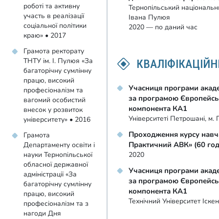
роботі та активну
Тернопільський національни
участь в реалізації
Івана Пулюя
соціальної політики
2020 — по даний час
краю» • 2017
Грамота ректорату
ТНТУ ім. І. Пулюя «За
КВАЛІФІКАЦІЙН
багаторічну сумлінну
працю, високий
Учасниця програми акаде
професіоналізм та
за програмою Європейсь
вагомий особистий
компонента КА1
внесок у розвиток
Університеті Петрошані, м. 
університету» • 2016
Проходження курсу навч
Грамота
Практичний АВК» (60 год
Департаменту освіти і
2020
науки Тернопільської
обласної державної
Учасниця програми акаде
адміністрації «За
за програмою Європейсь
багаторічну сумлінну
компонента КА1
працю, високий
Технічний Університет Іске
професіоналізм та з
нагоди Дня