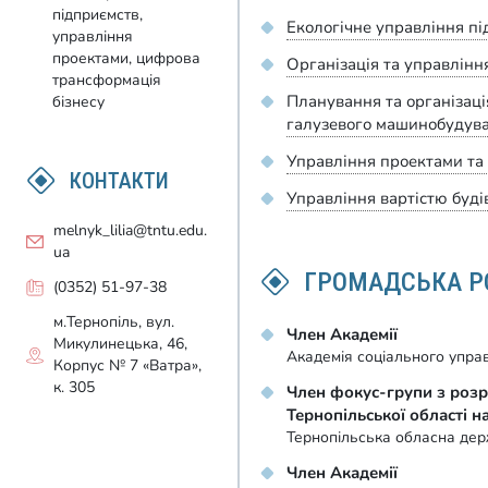
підприємств,
Екологічне управління п
управління
проектами, цифрова
Організація та управлінн
трансформація
Планування та організаці
бізнесу
галузевого машинобудув
Управління проектами та 
КОНТАКТИ
Управління вартістю буді
melnyk_lilia@tntu.edu.
ua
ГРОМАДСЬКА Р
(0352) 51-97-38
м.Тернопіль, вул.
Член Академії
Микулинецька, 46,
Академія соціального упра
Корпус № 7 «Ватра»,
к. 305
Член фокус-групи з розр
Тернопільської області н
Тернопільська обласна дер
Член Академії