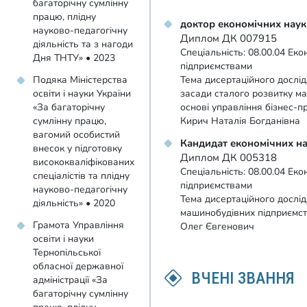
багаторічну сумлінну
працю, плідну
доктор економічних наук
науково-педагогічну
Диплом ДК 007915
діяльність та з нагоди
Спеціальність: 08.00.04 Еко
Дня ТНТУ» • 2023
підприємствами
Подяка Міністерства
Тема дисертаційного дослід
освіти і науки України
засади сталого розвитку м
«За багаторічну
основі управління бізнес-п
сумлінну працю,
Кирич Наталія Богданівна
вагомий особистий
Кандидат економічних н
внесок у підготовку
Диплом ДК 005318
висококваліфікованих
Спеціальність: 08.00.04 Еко
спеціалістів та плідну
підприємствами
науково-педагогічну
Тема дисертаційного дослід
діяльність» • 2020
машинобудівних підприємств
Грамота Управління
Олег Євгенович
освіти і науки
Тернопільської
обласної державної
ВЧЕНІ ЗВАННЯ
адміністрації «За
багаторічну сумлінну