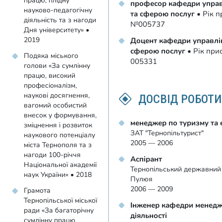
працю, плідну
професор кафедри управ
науково-педагогічну
та сферою послуг
• Рік п
діяльність та з нагоди
№005737
Дня університету» •
2019
Доцент кафедри управлін
сферою послуг
• Рік при
Подяка міського
005331
голови «За сумлінну
працю, високий
професіоналізм,
наукові досягнення,
ДОСВІД РОБОТИ
вагомий особистий
внесок у формування,
менеджер по туризму та е
зміцнення і розвиток
ЗАТ "Тернопільтурист"
наукового потенціалу
2005 — 2006
міста Тернополя та з
нагоди 100-річчя
Аспірант
Національної академії
Тернопільський державний т
наук України» • 2018
Пулюя
2006 — 2009
Грамота
Тернопільської міської
Інженер кафедри менедж
ради «За багаторічну
діяльності
сумлінну працю,