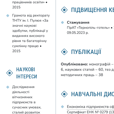
працівників освіти» •
2015
ПІДВИЩЕННЯ КВ
Грамота від ректорату
ТНТУ ім. І. Пулюя «За
Стажування
значні наукові
ПрАТ «Тернопіль-готель» • 
здобутки, публікації у
09.05.2023 р.
виданнях високого
рівня та багаторічну
сумлінну працю •
ПУБЛІКАЦІЇ
2015
Опубліковано:
монографій – 
НАУКОВІ
6, наукових статей – 60, тез 
методичних праць – 38
ІНТЕРЕСИ
Дослідження
діяльності
НАВЧАЛЬНІ ДИ
вітчизняних
підприємств в
Економіка підприємств с
сучасних умовах,
Сертифікат ЕНК № 0279 (13
сталий розвиток