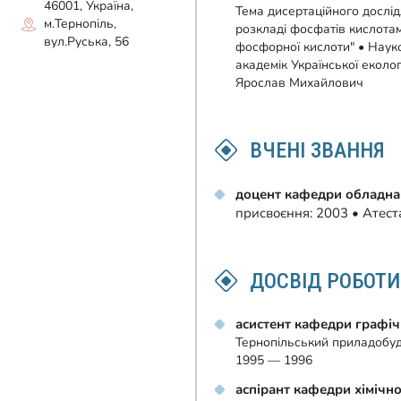
46001, Україна,
Тема дисертаційного дослід
м.Тернопіль,
розкладі фосфатів кислотам
вул.Руська, 56
фосфорної кислоти" • Науков
академік Української еколо
Ярослав Михайлович
ВЧЕНІ ЗВАННЯ
доцент кафедри обладна
присвоєння: 2003 • Атес
ДОСВІД РОБОТИ
асистент кафедри графі
Тернопільський приладобуді
1995 — 1996
аспірант кафедри хімічно