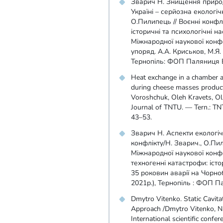
Зварич Н. Знищення природ
Україні – серйозна екологі
О.Пилипець // Воєнні конфл
історичні та психологічні на
Міжнародної наукової конфер
упоряд. А.А. Криськов, М.Я.
Тернопіль: ФОП Паляниця В.
Heat exchange in a chamber ap
during cheese masses product
Voroshchuk, Oleh Kravets, Olha
Journal of TNTU. — Tern.: T
43–53.
Зварич Н. Аспекти екологіч
конфлікту/Н. Зварич., О.Пил
Міжнародної наукової конфе
техногенні катастрофи: істо
35 роковин аварії на Чорноб
2021р.), Тернопіль : ФОП Па
Dmytro Vitenko. Static Cavit
Approach /Dmytro Vitenko, Na
International scientific confe