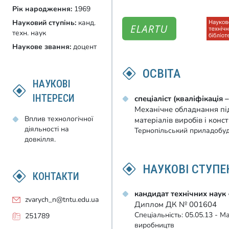
Рік народження:
1969
Науковий ступінь:
канд.
техн. наук
Наукове звання:
доцент
ОСВІТА
НАУКОВІ
ІНТЕРЕСИ
спеціаліст (кваліфікація 
Механічне обладнання пі
Вплив технологічної
матеріалів виробів і конс
діяльності на
Тернопільський приладобуд
довкілля.
НАУКОВІ СТУПЕ
КОНТАКТИ
кандидат технічних наук
zvarych_n@tntu.edu.ua
Диплом ДК № 001604
Спеціальність: 05.05.13 - М
251789
виробництв