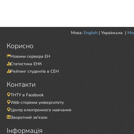
Мова:
English
|
Українська
|
Mor
Корисно
Новини сервера ЕН
Статистика ЕНК
Рейтинг студентів в СЕН
Контакти
ТНТУ в Facebook
Web-сторінка університету
Центр електронного навчання
Зворотний зв'язок
Інформація