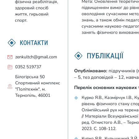
Мета: Оновлення теоретични
фізична реабілітація,
підвищенням вимог до рівня 
здоровий спосіб
оволодіння сучасними мет
життя, гирьовий
знань, а також обмін педаг
спорт.
сучасними науково-педаго
занять фізичного вихованн
КОНТАКТИ
ПУБЛІКАЦІЇ
zenkultch@gmail.com
0352 519737
Опубліковано:
підручників (
Білогірська 50
– 5, тез доповідей – 12, нав
Спортивний комплекс
Перелік основних наукових 
"Політехнік", м.
Тернопіль, 46001
Курко Я.В., Казмірчук І.В.,
рівень фізичного стану спо
Олімпійський рух на терена
// Матеріали Всеукраїнської
ред. Огнистого А.В., – Терн
2023. С. 108-112.
Курко Я.В., Кульчицкий З.Й.