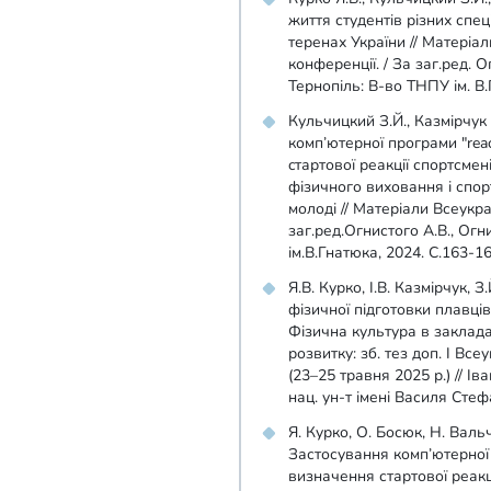
життя студентів різних спе
теренах України // Матеріал
конференції. / За заг.ред. О
Тернопіль: В-во ТНПУ ім. В.
Кульчицкий З.Й., Казмірчук 
комп’ютерної програми "rea
cтартової реакції спортсмені
фізичного виховання і спорт
молоді // Матеріали Всеукра
заг.ред.Огнистого А.В., Огн
ім.В.Гнатюка, 2024. С.163-16
Я.В. Курко, І.В. Казмірчук, 
фізичної підготовки плавці
Фізична культура в закладах
розвитку: зб. тез доп. І Все
(23–25 травня 2025 р.) // 
нац. ун-т імені Василя Стефа
Я. Курко, О. Босюк, Н. Вальч
Застосування комп’ютерної 
визначення стартової реакц