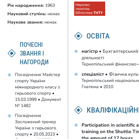
Рік народження:
1963
Науковий ступінь:
немає
Наукове звання:
немає
ОСВІТА
ПОЧЕСНІ
магістр
• Бухгалтерський 
ЗВАННЯ І
діяльності
НАГОРОДИ
Тернопільський фінансово-е
спеціаліст
• Фізична куль
Посвідчення Майстер
Тернопільський національни
спорту України
Гнатюка • 2010
міжнародного класу з
гирьового спорту •
15.03.1999 • Документ
№ 1482
КВАЛІФІКАЦІЙН
Посвідчення
Заслужений тренер
Participation in scientifi
України з гирьового
training on the Shuttle Ti
спорту • 20.05.2023 •
the amount of 12 hours.