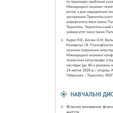
та прикладні проблеми сучас
Міжнародної науково-техніч
річчю з дня народження Ів
заснування Тернопільськог
університету імені Івана Пу
Тернопіль. Тернопільський 
університет імені Івана Пул
Курко Я.В., Босюк О.М, Валь
Казмірчук І.В. Психофізіолог
зазнали поранення внаслідо
Міжнародної наукової конфе
техногенні катастрофи: істо
наслідки (до 40-х роковин 
24 квітня 2026 р. / упоряд. 
Габрусєва – Тернопіль: ФОП 
НАВЧАЛЬНІ ДИ
Фізичне виховання, фізичн
житття.