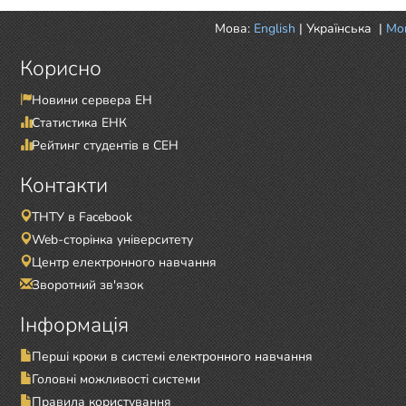
Мова:
English
|
Українська
|
Mor
Корисно
Новини сервера ЕН
Статистика ЕНК
Рейтинг студентів в СЕН
Контакти
ТНТУ в Facebook
Web-сторінка університету
Центр електронного навчання
Зворотний зв'язок
Інформація
Перші кроки в системі електронного навчання
Головні можливості системи
Правила користування