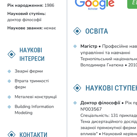
Рік народження:
1986
Науковий ступінь:
доктор філософії
Наукове звання:
немає
ОСВІТА
Магістр
• Професійне навч
НАУКОВІ
управлінні та навчанні
ІНТЕРЕСИ
Тернопільський національни
Володимира Гнатюка • 201
Зварні ферми
Втрата тримкості
НАУКОВІ СТУПЕ
ферм
Металеві конструкції
Доктор філософії
• Рік 
Building Information
№003567
Modeling
Спеціальність: 131 приклад
Тема дисертаційного дослід
зварної прямокутної ферми 
впливів" • Науковий керів
КОНТАКТИ