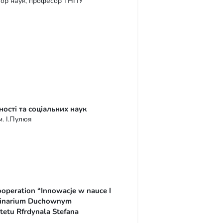
ктор наук, професор ТНПУ
ості та соціальних наук
м. І.Пулюя
Cooperation “Innowacje w nauce I
minarium Duchownym
tetu Rfrdynala Stefana