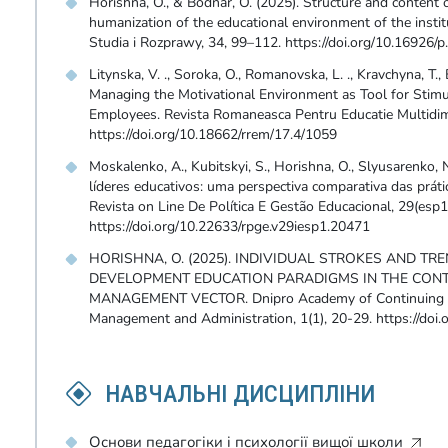
Horishna, O., & Bodnar, O. (2025). Structure and content o
humanization of the educational environment of the instit
Studia i Rozprawy, 34, 99–112. https://doi.org/10.16926/
Litynska, V. ., Soroka, O., Romanovska, L. ., Kravchyna, T.,
Managing the Motivational Environment as Tool for Stim
Employees. Revista Romaneasca Pentru Educatie Multidim
https://doi.org/10.18662/rrem/17.4/1059
Moskalenko, A., Kubitskyi, S., Horishna, O., Slyusarenko,
líderes educativos: uma perspectiva comparativa das práti
Revista on Line De Política E Gestão Educacional, 29(esp
https://doi.org/10.22633/rpge.v29iesp1.20471
HORISHNA, O. (2025). INDIVIDUAL STROKES AND TR
DEVELOPMENT EDUCATION PARADIGMS IN THE CON
MANAGEMENT VECTOR. Dnipro Academy of Continuing Edu
Management and Administration, 1(1), 20-29. https://do
НАВЧАЛЬНІ ДИСЦИПЛІНИ
Основи педагогіки і психології вищої школи