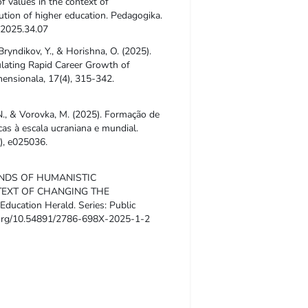
f values in the context of
ution of higher education. Pedagogika.
p.2025.34.07
 Bryndikov, Y., & Horishna, O. (2025).
ulating Rapid Career Growth of
ensionala, 17(4), 315-342.
 N., & Vorovka, M. (2025). Formação de
cas à escala ucraniana e mundial.
1), e025036.
ENDS OF HUMANISTIC
TEXT OF CHANGING THE
cation Herald. Series: Public
i.org/10.54891/2786-698X-2025-1-2