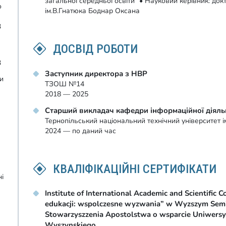
загальної середньої освіти" • Науковий керівник: до
о
ім.В.Гнатюка Боднар Оксана
3
ДОСВІД РОБОТИ
3
Заступник директора з НВР
ки
ТЗОШ №14
2018 — 2025
Старший викладач кафедри інформаційної діяльн
Тернопільський національний технічний університет і
2024 — по даний час
КВАЛІФІКАЦІЙНІ СЕРТИФІКАТИ
ні
Institute of International Academic and Scientific 
edukacji: wspolczesne wyzwania” w Wyzszym Se
Stowarzyszzenia Apostolstwa o wsparcie Uniwersy
Wyszynskiego