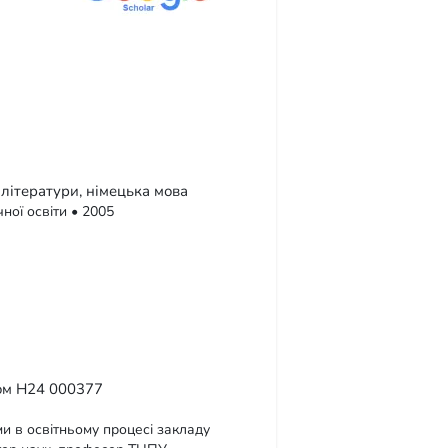
 літератури, німецька мова
ної освіти • 2005
лом Н24 000377
и в освітньому процесі закладу