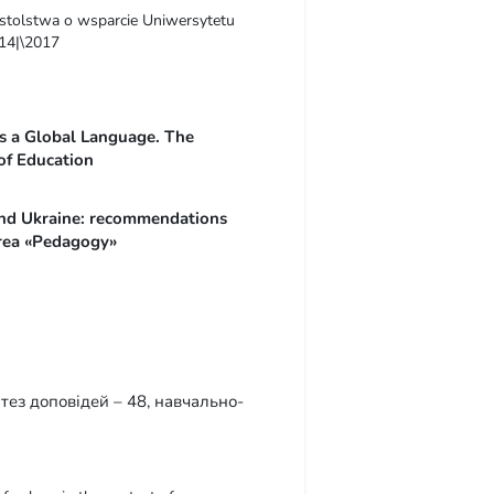
olstwa o wsparcie Uniwersytetu
 14|\2017
s a Global Language. The
of Education
 and Ukraine: recommendations
area «Pedagogy»
 тез доповідей – 48, навчально-