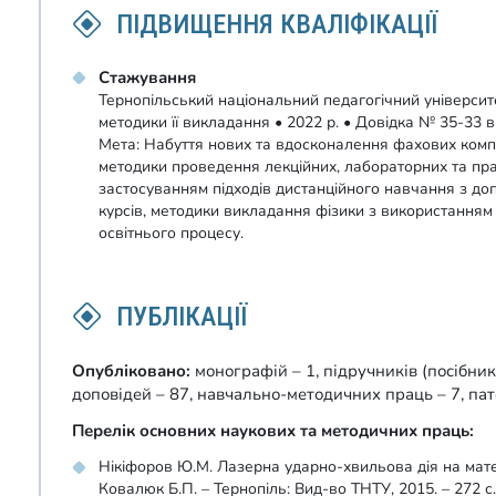
ПІДВИЩЕННЯ КВАЛІФІКАЦІЇ
Стажування
Тернопільський національний педагогічний університе
методики її викладання • 2022 р. • Довідка № 35-33 ві
Мета: Набуття нових та вдосконалення фахових комп
методики проведення лекційних, лабораторних та пра
застосуванням підходів дистанційного навчання з д
курсів, методики викладання фізики з використанням н
освітнього процесу.
ПУБЛІКАЦІЇ
Опубліковано:
монографій – 1, підручників (посібникі
доповідей – 87, навчально-методичних праць – 7, пат
Перелік основних наукових та методичних праць:
Нікіфоров Ю.М. Лазерна ударно-хвильова дія на мате
Ковалюк Б.П. – Тернопіль: Вид-во ТНТУ, 2015. – 272 с