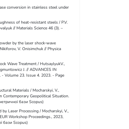
ase conversion in stainless steel under
ghness of heat-resistant steels / P.V.
ovalyuk // Materials Science 46 (3). –
powder by the laser shock‐wave
Nikiforov, V. Onisimchuk // Physica
hock Wave Treatment / HutsaylyukV.,
 Zygmuntowicz J. // ADVANCES IN
- Volume 23. Issue 4. 2023. - Page
ctural Materials / Mocharskyi, V.,
 in Contemporary Geopolitical Situation.
метричної бази Scopus)
 by Laser Processing / Mocharskyi, V.,
/ CEUR Workshop Proceedings., 2023,
ї бази Scopus)