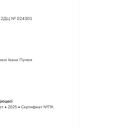
т 12ДЦ № 024301
імені Івана Пулюя
роцесі
тет • 2025 • Сертифікат №ПК