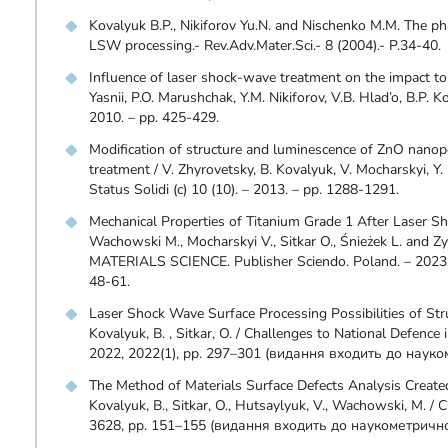
Kovalyuk B.P., Nikiforov Yu.N. and Nischenko M.M. The ph
LSW processing.- Rev.Adv.Mater.Sci.- 8 (2004).- P.34-40.
Influence of laser shock-wave treatment on the impact tou
Yasnii, P.O. Marushchak, Y.M. Nikiforov, V.B. Hlad’o, B.P. K
2010. – pp. 425-429.
Modification of structure and luminescence of ZnO nano
treatment / V. Zhyrovetsky, B. Kovalyuk, V. Mocharskyi, Y. 
Status Solidi (c) 10 (10). – 2013. – pp. 1288-1291.
Mechanical Properties of Titanium Grade 1 After Laser S
Wachowski M., Mocharskyi V., Sitkar O., Śnieżek L. and
MATERIALS SCIENCE. Publisher Sciendo. Poland. – 2023. 
48-61.
Laser Shock Wave Surface Processing Possibilities of Stru
Kovalyuk, B. , Sitkar, O. / Challenges to National Defence
2022, 2022(1), pp. 297–301 (видання входить до науко
The Method of Materials Surface Defects Analysis Created
Kovalyuk, B., Sitkar, O., Hutsaylyuk, V., Wachowski, M. 
3628, pp. 151–155 (видання входить до наукометрично