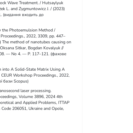
hock Wave Treatment. / Hutsaylyuk
żek L. and Zygmuntowicz J. / (2023)
 61. (видання входить до
 by the Photoemulsion Method /
 Proceedings., 2022, 3309, pp. 447–
 The method of nanotubes causing on
, Oksana Sitkar, Bogdan Kovalyuk //
 108. — No 4. — P. 117–121. (фахове
into A Solid-State Matrix Using A
V. / CEUR Workshop Proceedings., 2022,
ї бази Scopus)
nanosecond laser processing.
oceedings, Volume 3896, 2024 4th
oretical and Applied Problems, ITTAP
 Code 206051, Ukraine and Opole,