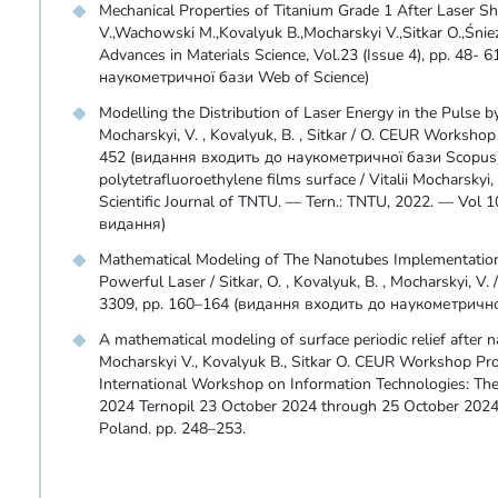
Mechanical Properties of Titanium Grade 1 After Laser S
V.,Wachowski M.,Kovalyuk B.,Mocharskyi V.,Sitkar O.,Śnie
Advances in Materials Science, Vol.23 (Issue 4), pp. 48-
наукометричної бази Web of Science)
Modelling the Distribution of Laser Energy in the Pulse
Mocharskyi, V. , Kovalyuk, B. , Sitkar / O. CEUR Workshop
452 (видання входить до наукометричної бази Scopus)
polytetrafluoroethylene films surface / Vitalii Mocharskyi
Scientific Journal of TNTU. — Tern.: TNTU, 2022. — Vol
видання)
Mathematical Modeling of The Nanotubes Implementation 
Powerful Laser / Sitkar, O. , Kovalyuk, B. , Mocharskyi, 
3309, pp. 160–164 (видання входить до наукометрично
A mathematical modeling of surface periodic relief after 
Mocharskyi V., Kovalyuk B., Sitkar O. CEUR Workshop Pr
International Workshop on Information Technologies: The
2024 Ternopil 23 October 2024 through 25 October 2024
Poland. pp. 248–253.