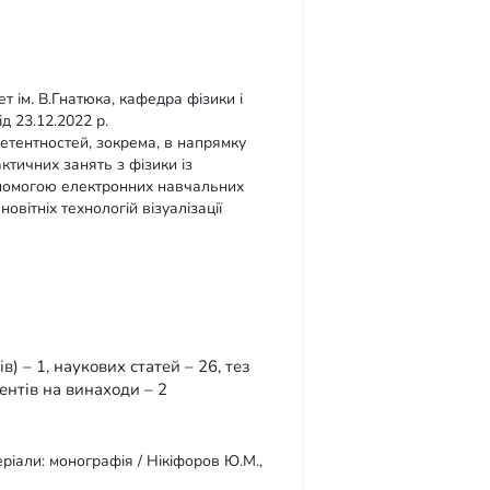
т ім. В.Гнатюка, кафедра фізики і
д 23.12.2022 р.
етентностей, зокрема, в напрямку
ктичних занять з фізики із
опомогою електронних навчальних
овітніх технологій візуалізації
в) – 1, наукових статей – 26, тез
ентів на винаходи – 2
ріали: монографія / Нікіфоров Ю.М.,
.