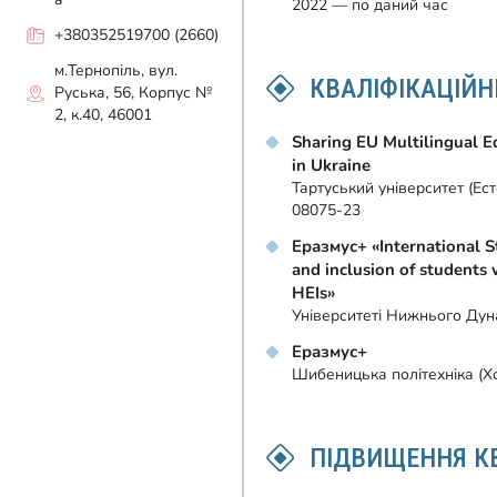
2022 — по даний час
+380352519700 (2660)
м.Тернопіль, вул.
КВАЛІФІКАЦІЙН
Руська, 56, Корпус №
2, к.40, 46001
Sharing EU Multilingual E
in Ukraine
Тартуський університет (Ест
08075-23
Еразмус+ «International S
and inclusion of students 
HEIs»
Університеті Нижнього Дуна
Еразмус+
Шибеницька політехніка (Хо
ПІДВИЩЕННЯ КВ