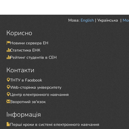
Мова:
English
|
Українська
|
Mor
Корисно
Новини сервера ЕН
Статистика ЕНК
Рейтинг студентів в СЕН
Контакти
ТНТУ в Facebook
Web-сторінка університету
Центр електронного навчання
Зворотний зв'язок
Інформація
Перші кроки в системі електронного навчання