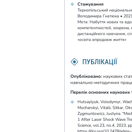
Стажування
Тернопільський національни
Володимира Гнатюка • 202
Мета: Набуття нових та вд
компетентностей, зокрема, 
дистанційного навчання, сп
«освіта впродовж життя»
ПУБЛІКАЦІЇ
Опубліковано:
наукових стат
навчально-методичних праць 
Перелік основних наукових 
Hutsaylyuk, Volodymyr, Wach
Mocharskyi, Vitalii, Sitkar, O
Zygmuntowicz, Justyna. "Mech
1 After Laser Shock Wave Tre
Science, vol.23, no.4, 2023, p
https://doi.org/10.2478/adm