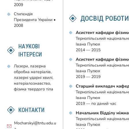
2009
Стипендія
ДОСВІД РОБОТИ
Президента України •
2008
Асистент кафедри фізик
Тернопільський національни
Івана Пулюя
НАУКОВІ
2014 — 2015
ІНТЕРЕСИ
Асистент кафедри фізик
Тернопільський національни
Лазери, лазерна
Івана Пулюя
обробка матеріалів,
2019 — 2019
лазерні ударні хвилі,
матеріалознавство,
Старший викладач кафед
фізика твердого тіла
Тернопільський національни
Івана Пулюя
2019 — по даний час
КОНТАКТИ
Начальник Відділу міжна
Тернопільський національни
Mocharskyi@tntu.edu.u
Івана Пулюя
a