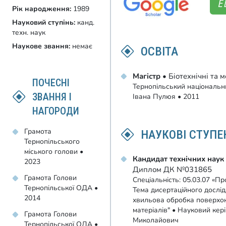
Рік народження:
1989
Науковий ступінь:
канд.
техн. наук
Наукове звання:
немає
ОСВІТА
Магістр
• Біотехнічні та 
ПОЧЕСНІ
Тернопільський національни
ЗВАННЯ І
Івана Пулюя • 2011
НАГОРОДИ
Грамота
НАУКОВІ СТУПЕ
Тернопільського
міського голови •
Кандидат технічних наук
2023
Диплом ДК №031865
Грамота Голови
Спеціальність: 05.03.07 «П
Тернопільської ОДА •
Тема дисертаційного дослі
2014
хвильова обробка поверхон
матеріалів" • Науковий кер
Грамота Голови
Миколайович
Тернопільської ОДА •