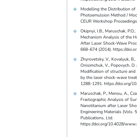
Modelling the Distribution of
Photoemulsion Method / Mochar
CEUR Workshop Proceedings.
Okipnyi, I.B., Maruschak, P.O.,
Mechanism Analysis of the H
After Laser Shock-Wave Proces
668–674 (2014). https://doi
Zhyrovetsky, V., Kovalyuk, B., 
Onisimchuk, V., Popovych, D. 
Modification of structure a
by the laser shock-wave treat
1288-1291. https://doi.org/
Maruschak, P., Menou, A., Cza
Fractographic Analysis of Su
Nanotitanium after Laser Sh
Engineering Materials (Vols. 
Publications, Ltd.
https://doi.org/10.4028/www.