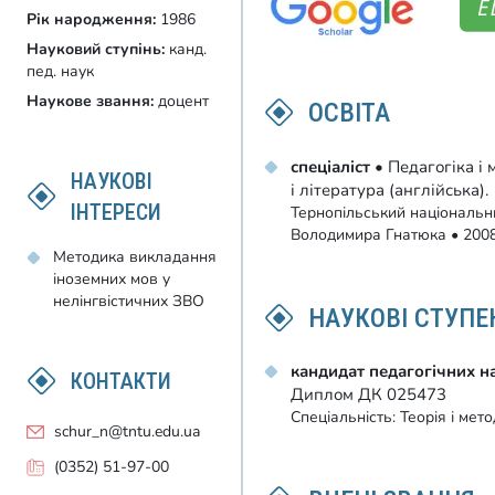
Рік народження:
1986
Науковий ступінь:
канд.
пед. наук
Наукове звання:
доцент
ОСВІТА
спеціаліст
• Педагогіка і 
НАУКОВІ
і література (англійська).
ІНТЕРЕСИ
Тернопільський національни
Володимира Гнатюка • 200
Методика викладання
іноземних мов у
нелінгвістичних ЗВО
НАУКОВІ СТУПЕ
кандидат педагогічних н
КОНТАКТИ
Диплом ДК 025473
Спеціальність: Теорія і мет
schur_n@tntu.edu.ua
(0352) 51-97-00