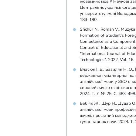
іноземних мов // Наукові за
Центральноукраїнського д
університету імені Володими
183–190.
Shchur N., Roman V., Muzyka T
Formation of Student’s Fore
Competence as a Component o
Context of Educational and Sci
*International Journal of Edu
Technologies*. 2022. Vol. 16.
Власюк І. В., Базиляк Н. О.,
державної гуманітарної пол
англійської мови у ЗВО в ко
європейського освітнього пр
2024. Т. 7, № 25. С. 483–498
Баб’як Ж., Щур Н., Дудар О
англійської мови професійн
школі: проєктний менеджмен
гуманітарних наук. 2024. Т. 