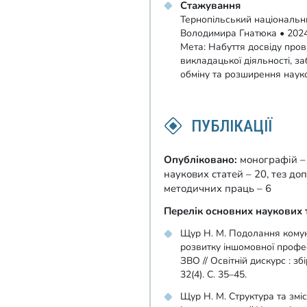
Стажування
Тернопільський національни
Володимира Гнатюка • 202
Мета: Набуття досвіду про
викладацької діяльності, з
обміну та розширення науко
ПУБЛІКАЦІЇ
Опубліковано:
монографій – 
наукових статей – 20, тез до
методичних праць – 6
Перелік основних наукових 
Щур Н. М. Подолання комуні
розвитку іншомовної профес
ЗВО // Освітній дискурс : з
32(4). С. 35–45.
Щур Н. М. Структура та змі