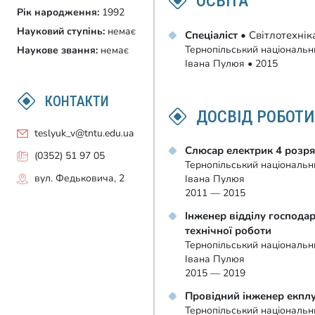
ОСВІТА
Рік народження:
1992
Науковий ступінь:
немає
Спеціаліст
• Світлотехнік
Тернопільський національни
Наукове звання:
немає
Івана Пулюя • 2015
КОНТАКТИ
ДОСВІД РОБОТИ
teslyuk_v@tntu.edu.ua
Слюсар електрик 4 розр
(0352) 51 97 05
Тернопільський національни
вул. Федьковича, 2
Івана Пулюя
2011 — 2015
Інженер відділу господар
технічної роботи
Тернопільський національни
Івана Пулюя
2015 — 2019
Провідний інженер екплу
Тернопільський національни