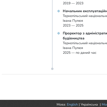
2019 — 2023
Начальник експлуатаційн
Тернопільський національни
Івана Пулюя
2023 — 2025
Проректор з адміністрат
будівництва
Тернопільський національни
Івана Пулюя
2025 — по даний час
Мова:
English
|
Українська
|
Mor