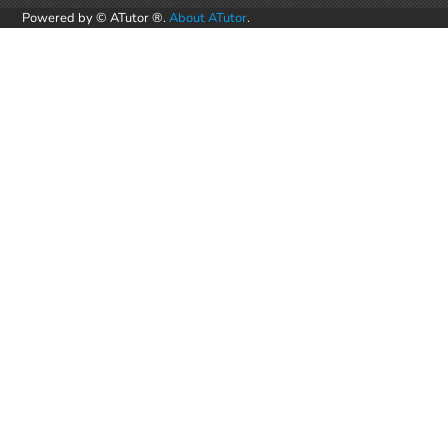
Powered by © ATutor ®.
About ATutor
.