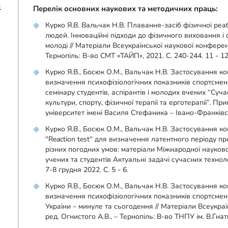
1
Перелік основних наукових та методичних праць:
Курко Я.В. Вальчак Н.В. Плавання-засіб фізичної реабі
людей. Інноваційні підходи до фізичного виховання і с
молоді // Матеріали Всеукраїнської наукової конференці
Тернопіль: В-во СМТ «ТАЙП», 2021. С. 240-244. 11 - 12
Курко Я.В., Босюк О.М., Вальчак Н.В. Застосування к
визначення психофізіологічних показників спортсмені
семінару студентів, аспірантів і молодих вчених “Суча
культури, спорту, фізичної терапії та ерготерапії”. П
університет імені Василя Стефаника – Івано-Франківсь
Курко Я.В., Босюк О.М., Вальчак Н.В. Застосування к
''Reaction test'' для визначення латентного періоду пр
різних погодних умов: матеріали Міжнародної науков
учених та студентів Актуальні задачі сучасних техноло
7-8 грудня 2022. С. 5 - 6.
Курко Я.В., Босюк О.М., Вальчак Н.В. Застосування к
визначення психофізіологічних показників спортсмені
України – минуле та сьогодення // Матеріали Всеукраїн
ред. Огнистого А.В., – Тернопіль: В-во ТНПУ ім. В.Гнат