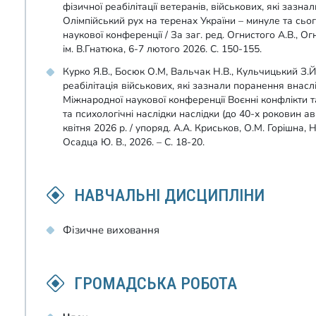
фізичної реабілітації ветеранів, військових, які зазн
Олімпійський рух на теренах України – минуле та сьог
наукової конференції / За заг. ред. Огнистого А.В., О
ім. В.Гнатюка, 6-7 лютого 2026. С. 150-155.
Курко Я.В., Босюк О.М, Вальчак Н.В., Кульчицький З.Й,
реабілітація військових, які зазнали поранення внасл
Міжнародної наукової конференції Воєнні конфлікти та
та психологічні наслідки наслідки (до 40-х роковин а
квітня 2026 р. / упоряд. А.А. Криськов, О.М. Горішна,
Осадца Ю. В., 2026. – С. 18-20.
НАВЧАЛЬНІ ДИСЦИПЛІНИ
Фізичне виховання
ГРОМАДСЬКА РОБОТА