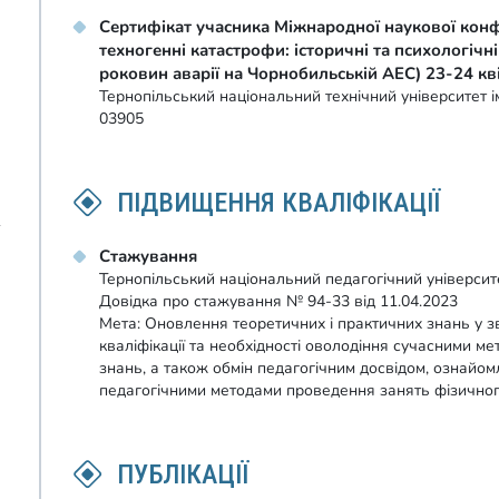
Сертифікат учасника Міжнародної наукової конф
техногенні катастрофи: історичні та психологічні
роковин аварії на Чорнобильській АЕС) 23-24 кві
Тернопільський національний технічний університет і
03905
ПІДВИЩЕННЯ КВАЛІФІКАЦІЇ
1
Стажування
Тернопільський національний педагогічний університе
Довідка про стажування № 94-33 від 11.04.2023
Мета: Оновлення теоретичних і практичних знань у з
кваліфікації та необхідності оволодіння сучасними 
знань, а також обмін педагогічним досвідом, ознайо
педагогічними методами проведення занять фізичног
ПУБЛІКАЦІЇ