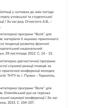
літації у чутливих до змін погоди
порту учнівської та студентської
ї / За заг.ред. Огнистого А.В., –
.
омп’ютерної програми “Воля” для
в: матеріали IІ науково-практичного
сні тенденції розвитку фізичної
рикарпатський національний
к, 29 листопада 2022. С. 14 - 15.
омп'ютерно-діагностичної програми
остої слухової реакції плавців за
о-практичної конференції молодих
гій. ТНТУ ім. І. Пулюя – Тернопіль,
омп’ютерної програми “Воля” для
в. Олімпійський рух на теренах
ської наукової конференції / За заг.
юка, 2023. С. 104-107.