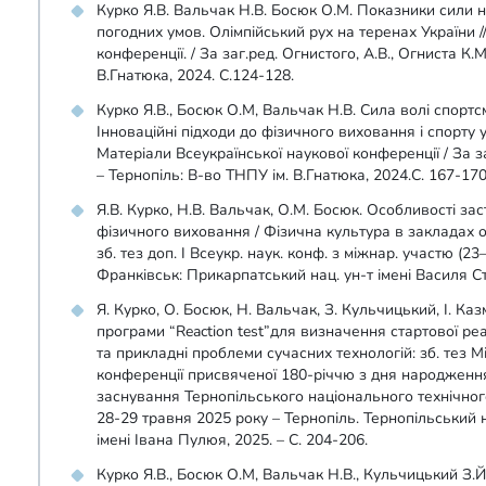
Курко Я.В. Вальчак Н.В. Босюк О.М. Показники сили н
погодних умов. Олімпійський рух на теренах України /
конференції. / За заг.ред. Огнистого, А.В., Огниста К.
В.Гнатюка, 2024. С.124-128.
Курко Я.В., Босюк О.М, Вальчак Н.В. Сила волі спортсм
Інноваційні підходи до фізичного виховання і спорту уч
Матеріали Всеукраїнської наукової конференції / За за
– Тернопіль: В-во ТНПУ ім. В.Гнатюка, 2024.С. 167-170
Я.В. Курко, Н.В. Вальчак, О.М. Босюк. Особливості за
фізичного виховання / Фізична культура в закладах ос
зб. тез доп. І Всеукр. наук. конф. з міжнар. участю (23–
Франківськ: Прикарпатський нац. ун-т імені Василя Ст
Я. Курко, О. Босюк, Н. Вальчак, З. Кульчицький, І. Ка
програми “Reaction test”для визначення стартової ре
та прикладні проблеми сучасних технологій: зб. тез 
конференції присвяченої 180-річчю з дня народження
заснування Тернопільського національного технічного
28-29 травня 2025 року – Тернопіль. Тернопільський 
імені Івана Пулюя, 2025. – С. 204-206.
Курко Я.В., Босюк О.М, Вальчак Н.В., Кульчицький З.Й,