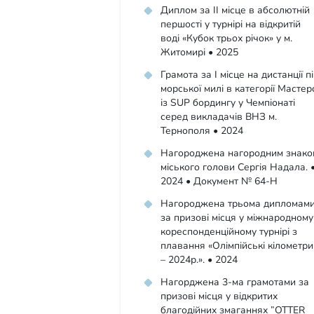
Диплом за ІІ місце в абсолютній
першості у турнірі на відкритій
воді «Кубок трьох річок» у м.
Житомирі • 2025
Грамота за І місце на дистанції п
морської милі в категорії Мастер
із SUP бордингу у Чемпіонаті
серед викладачів ВНЗ м.
Тернополя • 2024
Нагороджена нагородним знако
міського голови Сергія Надала. 
2024 • Документ № 64-Н
Нагороджена трьома дипломам
за призові місця у міжнародному
кореспонденційному турнірі з
плавання «Олімпійські кілометри
– 2024р.». • 2024
Нагорджена 3-ма грамотами за
призові місця у відкритих
благодійних змаганнях ”OTTER