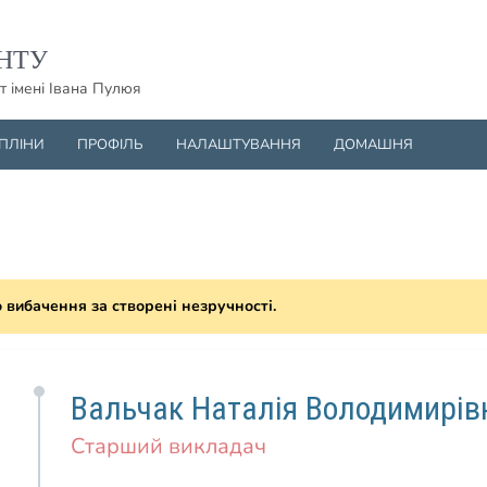
НТУ
т імені Івана Пулюя
ИПЛІНИ
ПРОФІЛЬ
НАЛАШТУВАННЯ
ДОМАШНЯ
о вибачення за створені незручності.
Вальчак Наталія Володимирів
Старший викладач