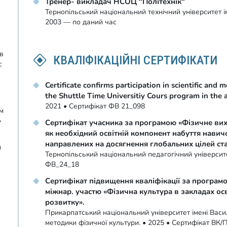
Тренер- викладач НСОЦ "Політехнік"
Тернопільський національний технічний університет і
2003 — по даний час
ів
КВАЛІФІКАЦІЙНІ СЕРТИФІКАТИ
с
Certificate confirms participation in scientific and
the Shuttle Time Universitiy Cours program in the 
2021 • Сертифікат ФВ 21_098
м
•
Сертифікат учасника за програмою «Фізичне вих
як необхідний освітній компонент набуття навич
направлених на досягнення глобальних цілей ст
и
Тернопільський національний педагогічний університе
ФВ_24_18
Сертифікат підвищення кваліфікації за програмо
міжнар. участю «Фізична культура в закладах осв
розвитку».
Прикарпатський національний університет імені Васи
методики фізичної культури. • 2025 • Сертифікат ВК