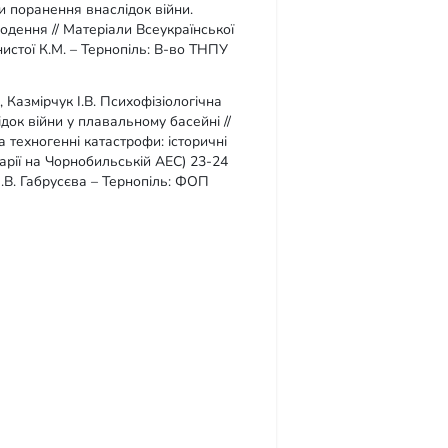
али поранення внаслідок війни.
одення // Матеріали Всеукраїнської
гнистої К.М. – Тернопіль: В-во ТНПУ
 Казмірчук І.В. Психофізіологічна
ідок війни у плавальному басейні //
 техногенні катастрофи: історичні
варії на Чорнобильській АЕС) 23-24
 Н.В. Габрусєва – Тернопіль: ФОП