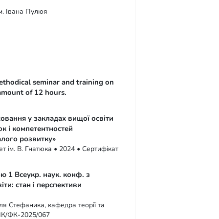
м. Івана Пулюя
 methodical seminar and training on
amount of 12 hours.
овання у закладах вищої освіти
ок і компетентностей
алого розвитку»
т ім. В. Гнатюка • 2024 • Сертифікат
ю 1 Всеукр. наук. конф. з
іти: стан і перспективи
ля Стефаника, кафедра теорії та
/ПК/ФК-2025/067