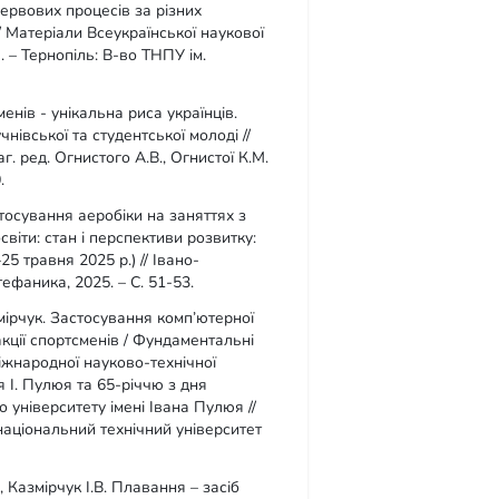
ервових процесів за різних
/ Матеріали Всеукраїнської наукової
М. – Тернопіль: В-во ТНПУ ім.
енів - унікальна риса українців.
нівської та студентської молоді //
г. ред. Огнистого А.В., Огнистої К.М.
.
стосування аеробіки на заняттях з
віти: стан і перспективи розвитку:
25 травня 2025 р.) // Івано-
ефаника, 2025. – С. 51-53.
змірчук. Застосування комп’ютерної
акції спортсменів / Фундаментальні
Міжнародної науково-технічної
 І. Пулюя та 65-річчю з дня
 університету імені Івана Пулюя //
національний технічний університет
 Казмірчук І.В. Плавання – засіб