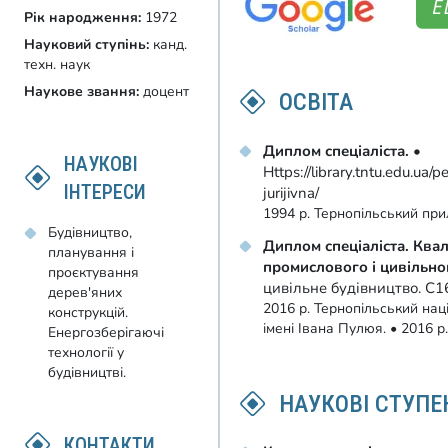
Рік народження:
1972
Науковий ступінь:
канд.
техн. наук
Наукове звання:
доцент
ОСВІТА
Диплом спеціаліста.
•
НАУКОВІ
Https://library.tntu.edu.ua/p
ІНТЕРЕСИ
jurijivna/
1994 р. Тернопільський прил
Будівництво,
Диплом спеціаліста. Квалі
планування і
промислового і цивільно
проєктування
цивільне будівництво. С
дерев'яних
2016 р. Тернопільський нац
конструкцій.
імені Івана Пулюя. • 2016 р
Енергозберігаючі
технології у
будівництві.
НАУКОВІ СТУПЕ
КОНТАКТИ