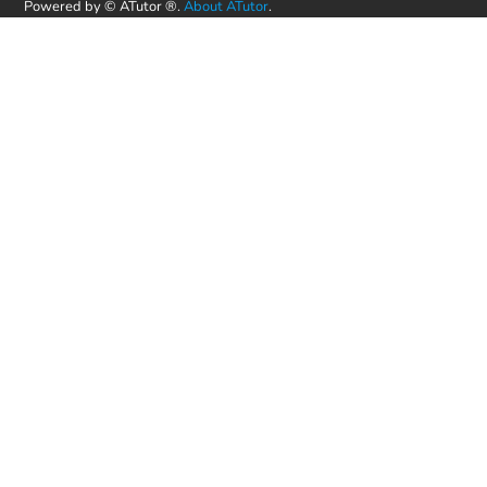
Powered by © ATutor ®.
About ATutor
.