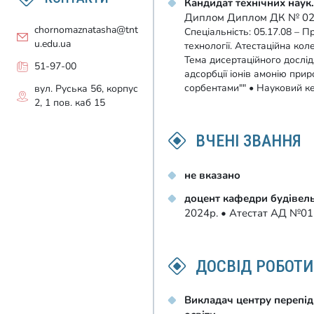
Кандидат технічних наук
Диплом Диплом ДК № 02
chornomaznatasha@tnt
Спеціальність: 05.17.08 – П
u.edu.ua
технології. Атестаційна кол
Тема дисертаційного дослід
51-97-00
адсорбції іонів амонію пр
сорбентами"" • Науковий к
вул. Руська 56, корпус
2, 1 пов. каб 15
ВЧЕНІ ЗВАННЯ
не вказано
доцент кафедри будівель
2024р. • Атестат АД №0
ДОСВІД РОБОТИ
Викладач центру перепід