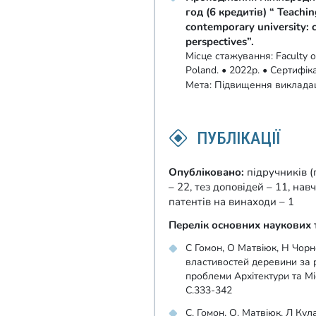
год (6 кредитів) “ Teachin
contemporary university: c
perspectives”.
Місце стажування: Faculty of 
Poland. • 2022р. • Сертифі
Мета: Підвищення викладац
ПУБЛІКАЦІЇ
Опубліковано:
підручників (
– 22, тез доповідей – 11, на
патентів на винаходи – 1
Перелік основних наукових 
С Гомон, О Матвіюк, Н Чор
властивостей деревини за 
проблеми Архітектури та Мі
С.333-342
С. Гомон, О. Матвіюк, Л Ку