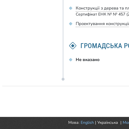
Конструкції з дерева та п
Сертифікат ЕНК № № 457 (
Проектування конструкцій
ГРОМАДСЬКА Р
Не вказано
Мова:
English
|
Українська
|
Mor