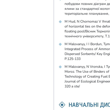
побудови повних діаграм д
ялини за стандартної волог
територіальне планування, 
M Hud, N Chornomaz V Ihnatiev
of horizontal ties on the defo
floating pool/Вісник Терноп
технічного університету, Т.
M Malovanyy, I I Bordun, Tym
Integrated Process of Ammon
Dispersed Sorbents/ Key Engi
P.125-133
M Malovanyy, N Vronska, I T
Moroz. The Use of Binders of
Technology of Creating Fuel
Journal of Ecological Engineer
320 a ste/
НАВЧАЛЬНІ ДИ