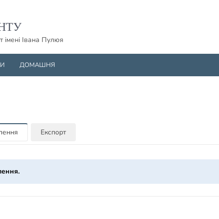
НТУ
т імені Івана Пулюя
НИ
ДОМАШНЯ
млення
Експорт
лення.