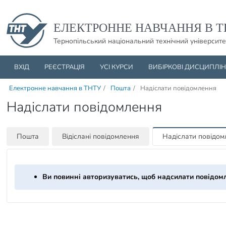
Пропустити навігацю і баннер та перейти до вмісту
ЕЛЕКТРОННЕ НАВЧАННЯ В Т
Тернопільський національний технічний університе
ВХІД
РЕЄСТРАЦІЯ
УСІ КУРСИ
ВИБІРКОВІ ДИСЦИПЛІ
Електронне навчання в ТНТУ
/
Пошта
/
Надіслати повідомлення
Надіслати повідомлення
Пошта
Відіслані повідомлення
Надіслати повідо
Ви повинні авторизуватись, щоб надсилати повідом