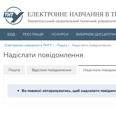
Пропустити навігацю і баннер та перейти до вмісту
ЕЛЕКТРОННЕ НАВЧАННЯ В Т
Тернопільський національний технічний університе
ВХІД
РЕЄСТРАЦІЯ
УСІ КУРСИ
ВИБІРКОВІ ДИСЦИПЛІ
Електронне навчання в ТНТУ
/
Пошта
/
Надіслати повідомлення
Надіслати повідомлення
Пошта
Відіслані повідомлення
Надіслати повідо
Ви повинні авторизуватись, щоб надсилати повідом