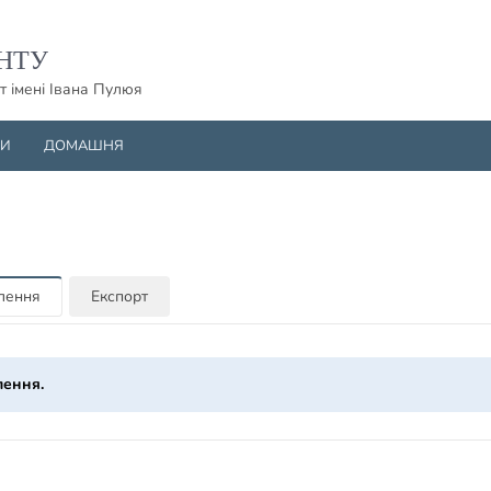
НТУ
т імені Івана Пулюя
НИ
ДОМАШНЯ
млення
Експорт
лення.