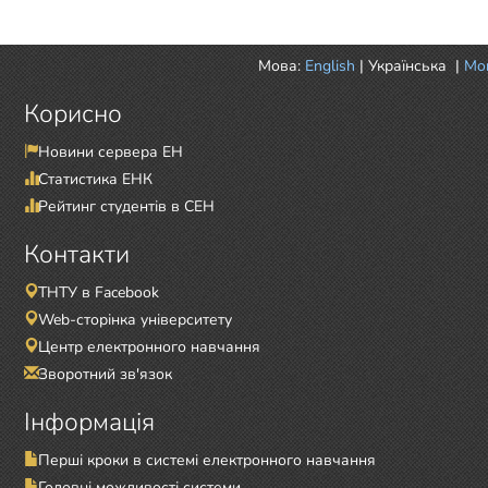
Мова:
English
|
Українська
|
Mor
Корисно
Новини сервера ЕН
Статистика ЕНК
Рейтинг студентів в СЕН
Контакти
ТНТУ в Facebook
Web-сторінка університету
Центр електронного навчання
Зворотний зв'язок
Інформація
Перші кроки в системі електронного навчання
Головні можливості системи