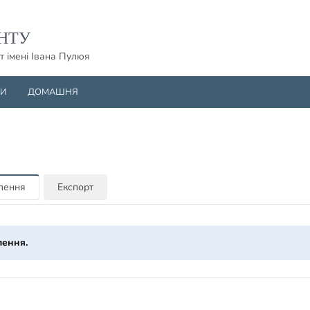
НТУ
т імені Івана Пулюя
НИ
ДОМАШНЯ
млення
Експорт
лення.