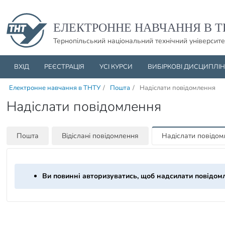
Пропустити навігацю і баннер та перейти до вмісту
ЕЛЕКТРОННЕ НАВЧАННЯ В Т
Тернопільський національний технічний університе
ВХІД
РЕЄСТРАЦІЯ
УСІ КУРСИ
ВИБІРКОВІ ДИСЦИПЛІ
Електронне навчання в ТНТУ
/
Пошта
/
Надіслати повідомлення
Надіслати повідомлення
Пошта
Відіслані повідомлення
Надіслати повідо
Ви повинні авторизуватись, щоб надсилати повідом