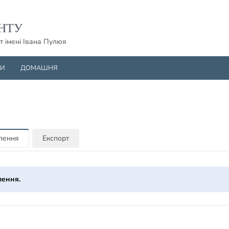
НТУ
т імені Івана Пулюя
НИ
ДОМАШНЯ
млення
Експорт
лення.