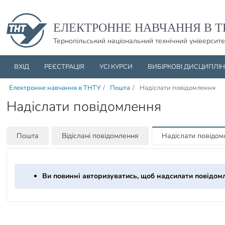
Пропустити навігацю і баннер та перейти до вмісту
ЕЛЕКТРОННЕ НАВЧАННЯ В Т
Тернопільський національний технічний університе
ВХІД
РЕЄСТРАЦІЯ
УСІ КУРСИ
ВИБІРКОВІ ДИСЦИПЛІ
Електронне навчання в ТНТУ
/
Пошта
/
Надіслати повідомлення
Надіслати повідомлення
Пошта
Відіслані повідомлення
Надіслати повідо
Ви повинні авторизуватись, щоб надсилати повідом