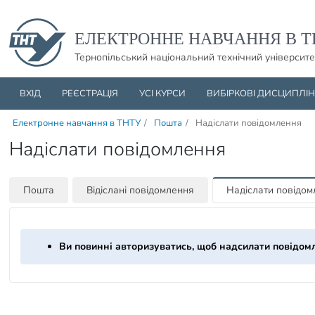
Пропустити навігацю і баннер та перейти до вмісту
ЕЛЕКТРОННЕ НАВЧАННЯ В Т
Тернопільський національний технічний університе
ВХІД
РЕЄСТРАЦІЯ
УСІ КУРСИ
ВИБІРКОВІ ДИСЦИПЛІ
Електронне навчання в ТНТУ
/
Пошта
/
Надіслати повідомлення
Надіслати повідомлення
Пошта
Відіслані повідомлення
Надіслати повідо
Ви повинні авторизуватись, щоб надсилати повідом