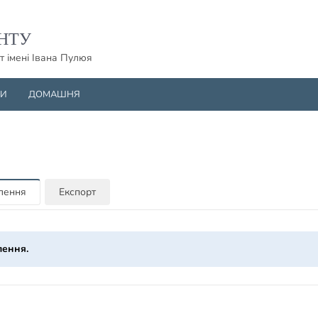
НТУ
т імені Івана Пулюя
НИ
ДОМАШНЯ
млення
Експорт
лення.