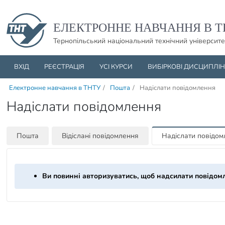
Пропустити навігацю і баннер та перейти до вмісту
ЕЛЕКТРОННЕ НАВЧАННЯ В Т
Тернопільський національний технічний університе
ВХІД
РЕЄСТРАЦІЯ
УСІ КУРСИ
ВИБІРКОВІ ДИСЦИПЛІ
Електронне навчання в ТНТУ
/
Пошта
/
Надіслати повідомлення
Надіслати повідомлення
Пошта
Відіслані повідомлення
Надіслати повідо
Ви повинні авторизуватись, щоб надсилати повідом