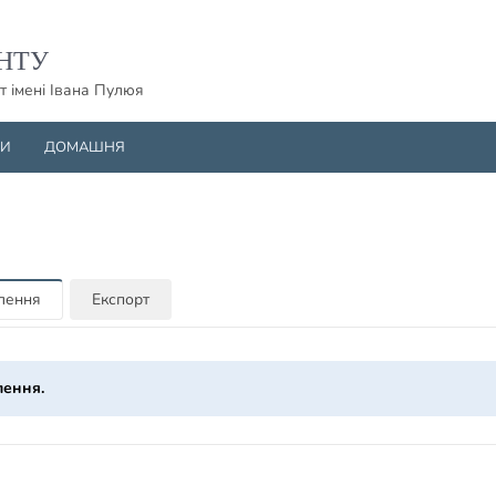
НТУ
т імені Івана Пулюя
НИ
ДОМАШНЯ
млення
Експорт
лення.