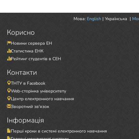
Мова:
English
|
Українська
|
Mor
Корисно
Новини сервера ЕН
Статистика ЕНК
Рейтинг студентів в СЕН
Контакти
ТНТУ в Facebook
Web-сторінка університету
Центр електронного навчання
Зворотний зв'язок
Інформація
Перші кроки в системі електронного навчання
Головні можливості системи