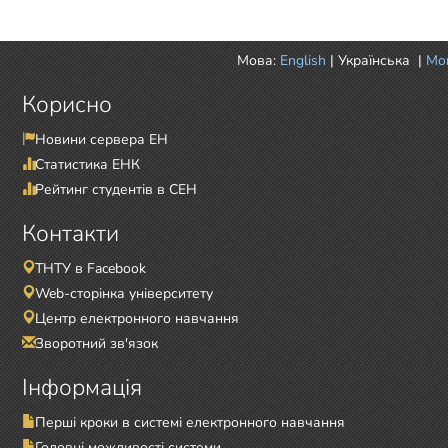
Мова:
English
|
Українська
|
Mor
Корисно
Новини сервера ЕН
Статистика ЕНК
Рейтинг студентів в СЕН
Контакти
ТНТУ в Facebook
Web-сторінка університету
Центр електронного навчання
Зворотний зв'язок
Інформація
Перші кроки в системі електронного навчання
Головні можливості системи